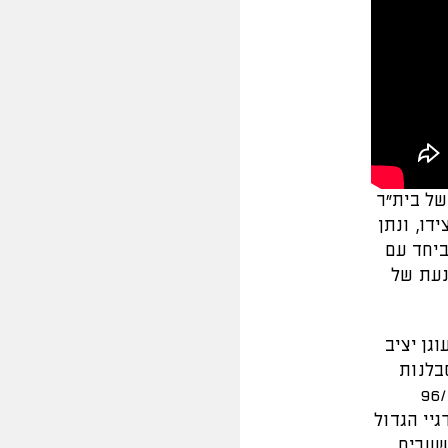
של בית"ר
דו, ונתן
ביחד עם
נעת של
גן יציב
בלנות
, הניע את המכונה בדרך לאליפויות ב-96/97
גיי הגדול