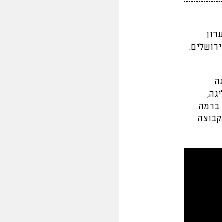
דון
ירושלים.
ה
גה,
 ברמה
קבוצה