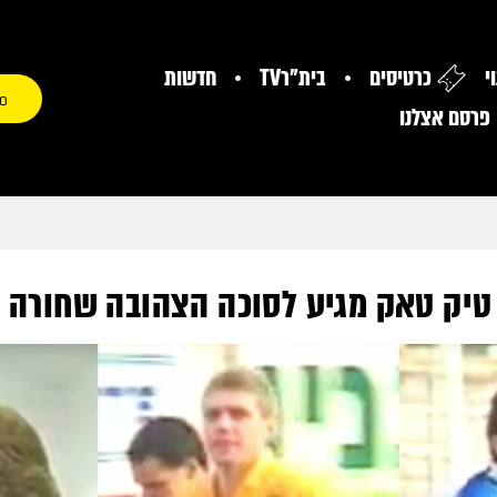
י
כרטיסים
בית"רTV
חדשות
0
פרסם אצלנו
טיק טאק מגיע לסוכה הצהובה שחורה 