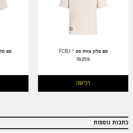
סט מלון צוות פס – FCBJ
סט מלו
₪
259
רכישה
כתבות נוספות