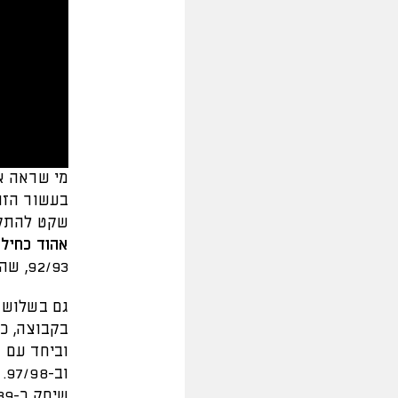
מי שראה א
בעשור הזה.
שקט להתקפ
אהוד כחילה
92/93, שהיממה את הכדורגל הישראלי.
גם בשלוש 
בקבוצה, כש
וב-97/98. סה"כ זכה עם הקבוצה
שיחק כ-239 משחקים במדים הצהובים שחורים שלנו, ואף כבש שלושה שערים.