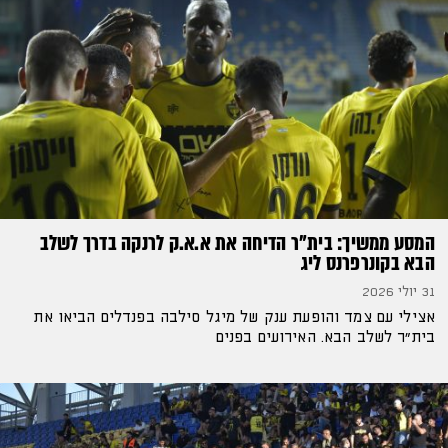
המסע ממשיך: בית"ר הדיחה את א.א.ק לרנקה בדרך לשלב
הבא בקונרפרנס ליג
31 יולי 2026
אצילי עם צמד והופעת ענק של מיגל סילבה בפנדלים הביאו את
בית"ר לשלב הבא. האירועים בפנים