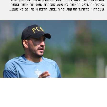
בית״ר ירושלים הראתה לא מעט מהזהות שאפיינה אותה בעונה
שעברה – כדורגל התקפי, לחץ גבוה, הרבה אופי וגם לא מעט...
אלמוג כהן: "מתרגשים לקראת פתיחת העונה"
16 יולי 2026
מאמן בית"ר ירושלים דיבר לקראת המשחק מול הפועל תל אביב
במוצאי שבת בנתניה, והעביר מסר: "נרצה לדחוף כמה שאפשר,