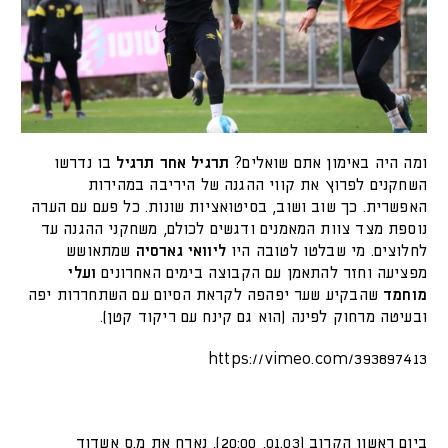
ומה היה באימון אתם שואלים?
תרגיל אחר תרגיל
בו נדרשו
השחקנים לפרוץ את קווי ההגנה של היריבה במהירות
האפשרית. כך שוב ושוב, בסיטואציות שונות. כל פעם עם הערה
נוספת מצד צוות המאמנים ודגשים לכולם, משחקני ההגנה עד
לחלוצים. מי שבלטו לטובה היו
ליוואי גארסיה
שמתאושש
מפציעה וחזר להתאמן עם הקבוצה בימים האחרונים
ועלי
מוחמד
שהבקיע שער יפהפה לקראת הסיום עם השתחררות יפה
ובעיטה מרחוק לפינה (הוא גם קינח עם ריקוד קטן).
https://vimeo.com/393897413
ביום ראשון הקרוב (01.03, 20:00), נארח את מ.ס אשדוד