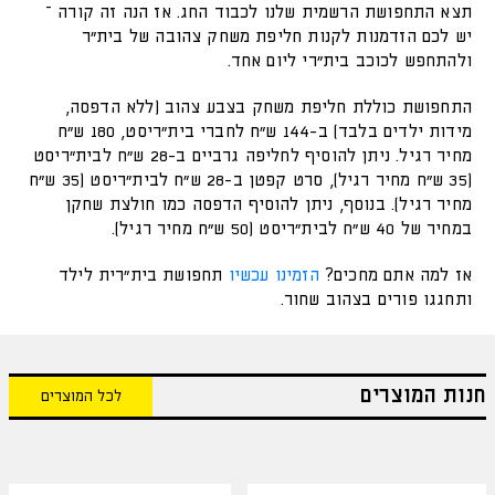
תצא התחפושת הרשמית שלנו לכבוד החג. אז הנה זה קורה –
יש לכם הזדמנות לקנות חליפת משחק צהובה של בית"ר
ולהתחפש לכוכב בית"רי ליום אחד.
התחפושת כוללת חליפת משחק בצבע צהוב (ללא הדפסה,
מידות ילדים בלבד) ב-144 ש"ח לחברי בית"ריסט, 180 ש"ח
מחיר רגיל. ניתן להוסיף לחליפה גרביים ב-28 ש"ח לבית"ריסט
(35 ש"ח מחיר רגיל), סרט קפטן ב-28 ש"ח לבית"ריסט (35 ש"ח
מחיר רגיל). בנוסף, ניתן להוסיף הדפסה כמו חולצת שחקן
במחיר של 40 ש"ח לבית"ריסט (50 ש"ח מחיר רגיל).
אז למה אתם מחכים?
הזמינו עכשיו
תחפושת בית"רית לילד
ותחגגו פורים בצהוב שחור.
חנות המוצרים
לכל המוצרים