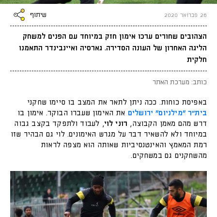
שיתוף
26 פברואר 2020
הצהובים שחורים ערכו אימון חזק במיוחד עם הפנים למשחק
הליגה האחרון של העונה הסדירה. גארסיה ואיינבינדר התאמנו
חלקית
כותב: מערכת האתר
באפיסת כוחות. ככה ניתן לתאר את המצב בו סיימו שחקני
בית״ר "מילניום" ירושלים
את האימון שעברו הבוקר. אימון בו
דרש מהם מאמן הקבוצה,
רוני לוי
, לעבוד ולתפקד בקצב גבוה
במיוחד ולא להשאיר דבר על מגרש האימונים. לוי גם הבהיר שזו
רמת המאמץ והאינטנסיביות שאותה הוא מצפה לראות
מהשחקנים גם במשחקים.