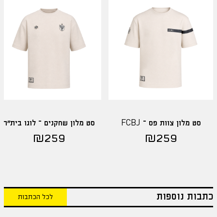
סט מלון צוות פס – FCBJ
סט מלון שחקנים – לוגו בית"ר
₪
259
₪
259
כתבות נוספות
לכל הכתבות