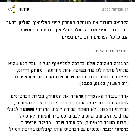
שיתוף
27 פברואר 2020
הקבוצה תערוך את משחקה האחרון לפני הפלייאוף העליון בבאר
שבע. וגם - מיני מנוי משתלם לפלייאוף וכרטיסים למשחק
הגביע. כל הפרטים החשובים בפנים
כותב: מערכת האתר
החבורה הצהובה שלנו בדרכה לפלייאוף העליון אבל רגע שהוא
מתחיל נותרה לנו עוד משימה אחת אחרונה – משחק רדיוס,
באצטדיון טוטו טרנר בבאר שבע, שבו נארח את
מ.ס אשדוד
(יום ראשון, 01.03, 20:00)
.
אחרי שנבחר האצטדיון שיארח את המשחק, מכירת הכרטיסים
למשחק כבר בעיצומה. אוהדי בית״ר יישבו ביציעים המערבי,
המזרחי והצפוני. לא תפתח מכירה ליציע המזרחי (ששמור לבעלי
מנוי).
כל היציעים
מחכים לכם ב-
60 ש"ח
(המחיר לא כולל
עמלות משרד כרטיסים).
כל אוהד שרכש חבילת טריפל –
כרטיסו יכובד
(נכנסים עם הכרטיס אותו קיבלתם בתיבת המייל