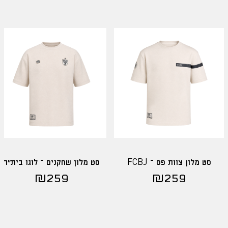
סט מלון צוות פס – FCBJ
סט מלון שחקנים – לוגו בית"ר
₪
259
₪
259