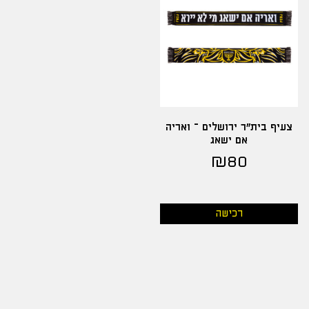
צעיף בית"ר ירושלים – ואריה
אם ישאג
₪
80
רכישה