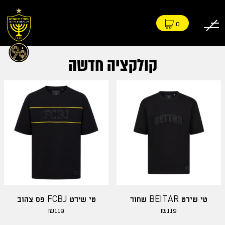
0
קולקציה חדשה
טי שירט BEITAR שחור
טי שירט FCBJ פס צהוב
₪
119
₪
119