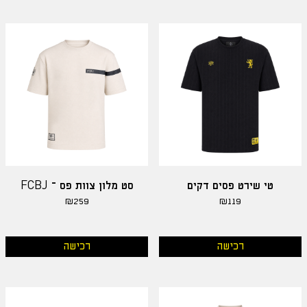
טי שירט פסים דקים
סט מלון צוות פס – FCBJ
₪
259
₪
119
רכישה
רכישה