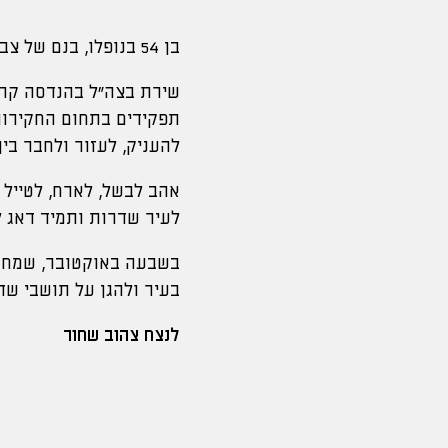
בן 54 בנופלו, בנם של צביה ויצחק אברג’יל ז”ל, נולד וגדל בשדרות. הותיר אחריו בת ובת זוג.
תפקידים בתחום החקירות.
להעניק, לעזור ולחבר בין
אהב לבשל, לארח, לטייל 
לעיר שדרות ותמיד דאג ל
בשבעה באוקטובר, שמחת 
בעיר ולהגן על תושבי שד
לנצח צהוב שחור