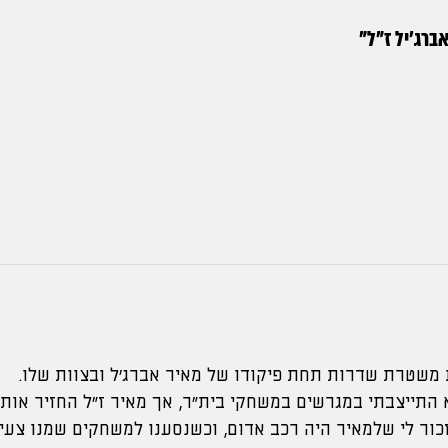
ברג'יל ז"ל
"
משטרת שדרות תחת פיקודו של מאיר אברג׳ל ובצוות שלו.
 התייצבתי במגרשים במשחקי בית״ר, אך מאיר ז״ל החזיר אות
כור לי שלמאיר היה רכב אדום, וכשנסענו למשחקים שמנו צעי