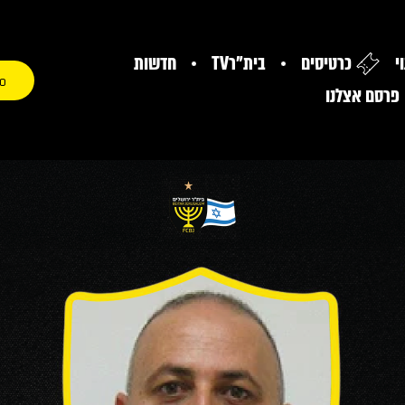
י
כרטיסים
בית"רTV
חדשות
0
פרסם אצלנו