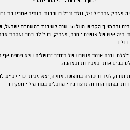
"כאן עכשיו ומהר כי מחר יגמר"
שירת בצה”ל בהנדסה קרבית ובהמשך הקדיש מעל 30 שנה לשירות 
 היה איש של אנשים – חכם, מצחיק, בעל לב רחב ואהבת אדם
 כולם.
ולצלם, והיה אוהד מושבע של בית״ר ירושלים שלא פספס אף 
סובבים אותו במסירות ובאהבה.
תורה, למרות שהיה בחופשת מחלה, יצא מביתו כדי לסייע ל
רות. בפתח התחנה נרצח בידי מחבלים בעת מילוי תפקידו.