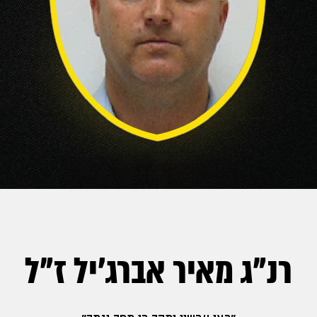
רנ"ג מאיר אברג'יל ז"ל