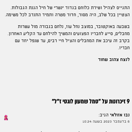
התגייס לצה״ל ושירת כלוחם בגדוד “נשר” של חיל הגנת הגבולות.
הצטיין בכל שלב, היה מסור, חדור מטרה ותמיד התנדב לכל משימה.
בשבעה באוקטובר, במוצב נחל עוז, נלחם בגבורה מול עשרות
מחבלים, סייע לחבריו הפצועים והמשיך להילחם עד הקליע האחרון.
בקרב זה עיכב את המחבלים והציל חיי רבים, עד שנפל יחד עם
חבריו.
לנצח צהוב שחור
9 זיכרונות על "
סמל שמעון לוגסי ז"ל
"
נבו אזולאי
הגיב:
6 בדצמבר 2023 בשעה 10:24