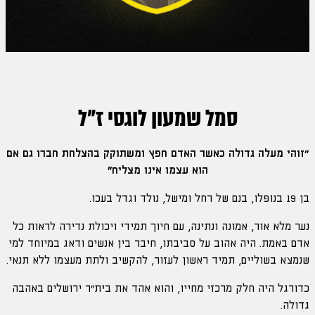
סמל שמעון לוגסי ז"ל
״זוהי מעלה גדולה כאשר האדם חפץ ומשתוקק בהצלחת חברו גם אם
הוא עצמו אינו מצליח"
בן 19 בנופלו, בנם של רחל ומישל, נולד וגדל בעכו.
נער מלא אור, אמונה ונתינה, עם חיוך תמידי ויכולת נדירה לראות כל
אדם באמת. היה אהוב על סביבתו, חיבר בין אנשים ודאג במיוחד למי
שנמצא בשוליים, תמיד ראשון לעזור, להקשיב ולתת מעצמו ללא תנאי.
כדורגל היה חלק מרכזי מחייו, והוא אהד את בית״ר ירושלים באהבה
גדולה.