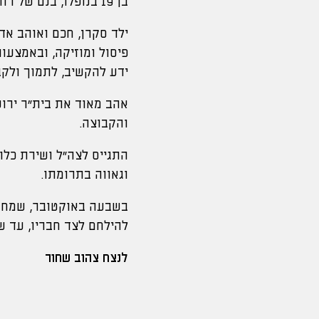
בן 19 בנופלו, בנם של רחל ואלעד, נולד וגדל בירושלים.
ילד סקרן, חכם ואוהב אדם,
פיסול ומוזיקה, ובאמצעו
ידע להקשיב, לתמוך ולקב
אהב מאוד את בית״ר ירוש
והקבוצה.
וגאווה בתרומתו.
בשבעה באוקטובר, שמחת
להילחם לצד חבריו, עד ש
לנצח צהוב שחור