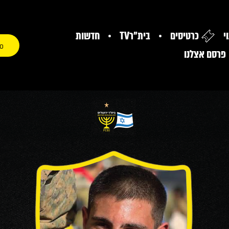
י
כרטיסים
בית"רTV
חדשות
0
פרסם אצלנו