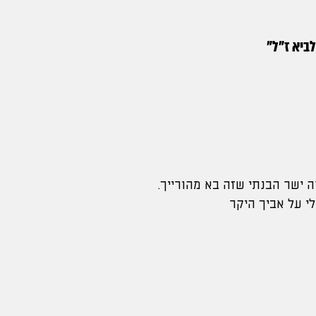
ביא ז"ל
"
 ישר הבנתי שזה בא מהורייך.
י על אביך היקר