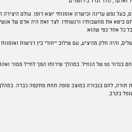
 בעל נפש עדינה וכישרון אומנותי יוצא דופן. עולם היצירה היה
תם ביטא את מחשבותיו ורגשותיו. לצד זאת היה אדם של אנשי
ל כל אחד כפי שהוא.
לים, והיה חלק מהיציע, עם שילוב ייחודי בין רגישות ואומנו
התגייס לצה״ל ושירת כלוחם בגדוד 50 של הנח״ל. במהלך שירותו הפך לחי
 תורה, לחם בגבורה במוצב סופה תחת מתקפה כבדה. במהלך
נפל בקרב.