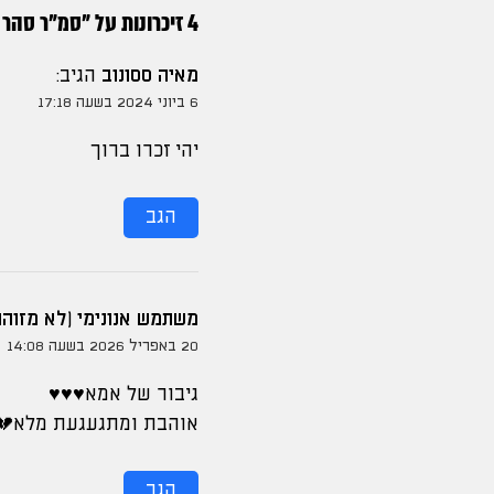
4 זיכרונות על "
סמ"ר סהר מ
מאיה ססונוב
הגיב:
6 ביוני 2024 בשעה 17:18
יהי זכרו ברוך
הגב
משתמש אנונימי (לא מזוהה
20 באפריל 2026 בשעה 14:08
גיבור של אמא♥️♥️♥️
אוהבת ומתגעגעת מלא💔
הגב