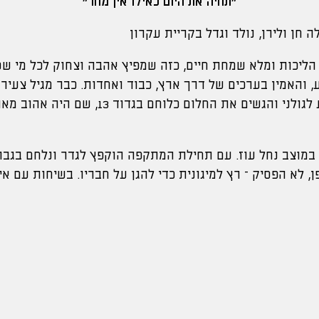
"תחיה את היום כאילו אין מחר"
 הליכות ומלא שמחת חיים, כזה שמפיץ אהבה וצחוק לכל מי שס
והאמין בערכים של דרך ארץ, כבוד ואחדות. כבר מגיל צעיר 
משמעותי, התעקש להגיע לגולני והגשים את החלום כלוחם בג
מוצב נחל עוז. עם תחילת המתקפה הוקפץ לגדר ונלחם בגבור
, לא הפסיק – רץ למיגונית כדי להגן על חבריו. בשיחות עם א