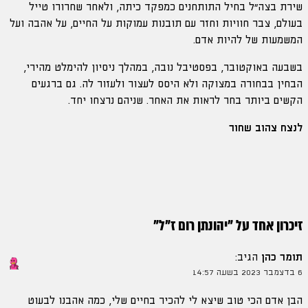
שירת בצה״ל בחיל התותחנים כמפקד כיתה, ולאחר שחרורו טייל
בעולם, צבר חוויות וחזר עם תובנות עמוקות על החיים, על אהבה ועל
המשמעות של להיות אדם.
בשבעה באוקטובר, בפסטיבל נובה, במהלך ניסיון להימלט מהירי,
הבחין בבחורה במצוקה ולא היסס לעצור ולעזור לה. גם ברגעים
הקשים ביותר בחר לראות את האחר. שניהם נרצחו יחד.
לנצח צהוב שחור
זיכרון אחד על "
יהונתן רום ז"ל
"
תומר כהן
הגיב:
6 בדצמבר 2023 בשעה 14:57
הבן אדם הכי טוב שיצא לי להכיר בחיים שלי, כמה אהבנו לבעוט