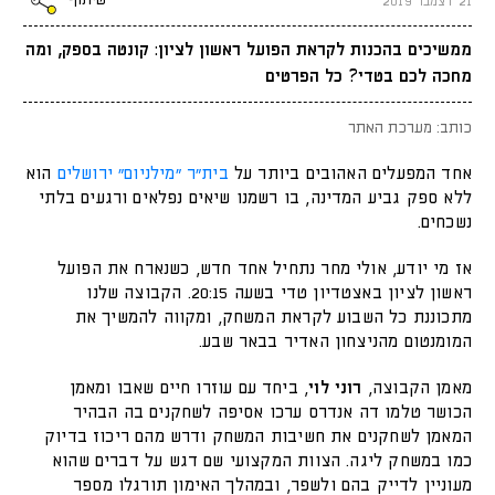
שיתוף
21 דצמבר 2019
ממשיכים בהכנות לקראת הפועל ראשון לציון: קונטה בספק, ומה
מחכה לכם בטדי? כל הפרטים
כותב: מערכת האתר
אחד המפעלים האהובים ביותר על
בית"ר "מילניום" ירושלים
הוא
ללא ספק גביע המדינה, בו רשמנו שיאים נפלאים ורגעים בלתי
נשכחים.
אז מי יודע, אולי מחר נתחיל אחד חדש, כשנארח את הפועל
ראשון לציון באצטדיון טדי בשעה 20:15. הקבוצה שלנו
מתכוננת כל השבוע לקראת המשחק, ומקווה להמשיך את
המומנטום מהניצחון האדיר בבאר שבע.
מאמן הקבוצה,
רוני לוי
, ביחד עם עוזרו חיים שאבו ומאמן
הכושר טלמו דה אנדרס ערכו אסיפה לשחקנים בה הבהיר
המאמן לשחקנים את חשיבות המשחק ודרש מהם ריכוז בדיוק
כמו במשחק ליגה. הצוות המקצועי שם דגש על דברים שהוא
מעוניין לדייק בהם ולשפר, ובמהלך האימון תורגלו מספר