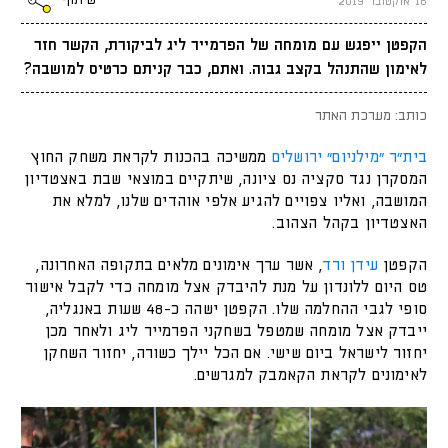
שיתוף
16 אוקטובר 2019
הקפטן ייפגש עם מומחה של הפרמייר ליג לביקורת, הקשר חזר
לאימון שהתנהל בקצב גבוה. ואתם, כבר קניתם כרטיס למושבה?
כותב: מערכת האתר
בית"ר "מילניום" ירושלים
ממשיכה בהכנות לקראת משחק החוץ
המסקרן נגד סקציה נס ציונה, שיתקיים במוצאי שבת באצטדיון
המושבה, ואליו צפויים להגיע אלפי אוהדים שלנו, למלא את
האצטדיון בקהל הצהוב.
הקפטן
עידן ורד
, אשר ערך אימונים מלאים בתקופה האחרונה,
טס היום ללונדון על מנת להיבדק אצל מומחה כדי לקבל אישור
סופי לגבי ההחלמה שלו. הקפטן ישהה כ-48 שעות באנגליה,
ייבדק אצל מומחה שמטפל בשחקני הפרמייר ליג ולאחר מכן
יחזור לישראל ביום שישי. אם הכל יילך כשורה, יחזור השחקן
לאימונים לקראת הקאמבק למגרשים.