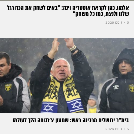
אלמוג כהן לקראת אוסטריה וינה: ״באים לשחק את הכדורגל
שלנו ולנצח, כמו כל משחק״
5 אוגוסט 2026
בית"ר ירושלים מרכינה ראש: שמעון צ'רנוחה הלך לעולמו
5 אוגוסט 2026