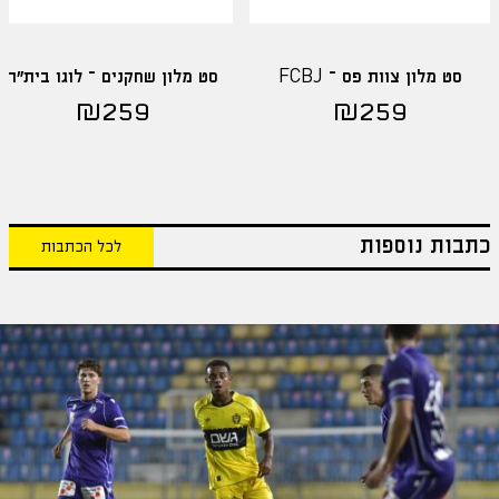
סט מלון צוות פס – FCBJ
סט מלון שחקנים – לוגו בית"ר
₪
259
₪
259
כתבות נוספות
לכל הכתבות