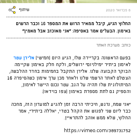
שיתוף
6 פברואר 2020
החלוץ הגיע, קיבל ממאיר הרוש את המספר 16 וכבר הרשים
באימון. הבעלים אמר באסיפה: "אני מאוכזב אבל מאמין"
כותב: מערכת האתר
בפעם הראשונה בקריירה שלו, הגיע היום (חמישי)
אלירן עטר
לאימון בית"ר "מילניום" ירושלים, ולקח חלק באימון שקיימה
הבוקר הקבוצה שלנו. אלירן התקבל בחמימות בחדר ההלבשה,
הצטלם לאתר הרשמי שלנו ולאחר מכן ערך אימון כשהסיפרה
16
המיתולוגית שלו תהיה על הגב. עטר נכנס היישר לאימון,
והספיק גם לתת מספרת באימון (צפו בוידאו).
"אני שמח, נרגש, חיכיתי הרבה זמן להגיע למועדון הזה, מחכה
כבר ליום שני לפגוש את הקהל בטדי, יאללה בית"ר", אמר
החלוץ, שלא ממש אוהב להתראיין.
https://vimeo.com/389731752