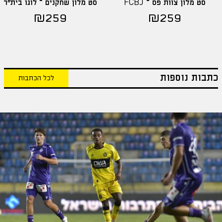
סט מלון צוות פס – FCBJ
סט מלון שחקנים – לוגו בית"ר
₪
259
₪
259
כתבות נוספות
לכל הכתבות