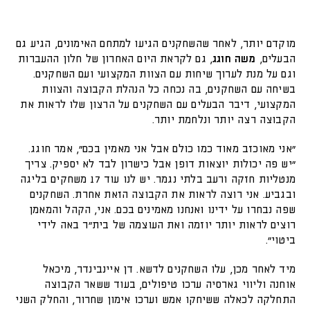
מוקדם יותר, לאחר שהשחקנים הגיעו למתחם האימונים, הגיע גם
הבעלים,
משה חוגג
, גם לקראת היום האחרון של חלון ההעברות
וגם על מנת לערוך שיחות עם הצוות המקצועי ועם השחקנים.
בשיחה עם השחקנים, בה נכחה כל הנהלת הקבוצה והצוות
המקצועי, דיבר הבעלים עם השחקנים על הרצון שלו לראות את
הקבוצה רצה יותר ונלחמת יותר.
"אני מאוכזב מאוד כמו כולם אבל אני מאמין בכם", אמר חוגג.
"יש פה יכולות יוצאות דופן אבל כישרון לבד לא יספיק. צריך
מנטליות חזקה ורעב בלתי נגמר. יש לנו עוד 17 משחקים בליגה
ובגביע. אני רוצה לראות את הקבוצה הזאת אחרת. השחקנים
שפה נבחרו על ידינו ואנחנו מאמינים בכם. אני, הקהל והמאמן
רוצים לראות יותר יוזמה ואת העוצמה של בית"ר באה לידי
ביטוי״.
מיד לאחר מכן, עלו השחקנים לדשא. דן איינבינדר, מיכאל
אוחנה וליווי גארסיה ערכו טיפולים, בעוד ששאר הקבוצה
התחלקה לכאלה ששיחקו אמש וערכו אימון שחרור, והחלק השני