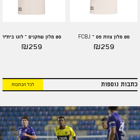
סט מלון צוות פס – FCBJ
סט מלון שחקנים – לוגו בית"ר
₪
259
₪
259
כתבות נוספות
לכל הכתבות