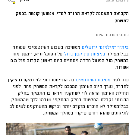
שיתוף
3 דצמבר 2019
הקבוצה התאמנה לקראת החזרה לטדי. אנטואן קונטה בספק
למשחק
כותב: מערכת האתר
בית"ר "מילניום" ירושלים
ממשיכה בשבוע האינטנסיבי שנפתח
בבלומפילד
בניצחון 1:0 קטן גדול
על הפועל ת״א, יימשך מחר
במשחק מול הפועל חדרה ויסתיים ביום ראשון הקרוב מול מ.ס
אשדוד.
עוד לפני
מסיבת העיתונאים
בה התייחסו
רוני לוי
ו
מקס גרצ׳קין
לחדרה, נערך היום האימון המסכם לקראת המשחק מחר. לפני
תחילת האימון הראה לוי לשחקניו וידאו בו התמקד בחלק
ההגנתי וקבלת החלטות בחלק ההתקפי שגרמו לכך שהמשחק
בבלומפילד לא הוכרע מוקדם יותר וביקש מהשחקנים לשים לב
לתיקונים שהוא דורש שיקרו במהלך המשחק.