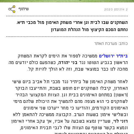
שיתוף
2 אוגוסט 2020
השחקנים שבו לבית וגן אחרי משחק האימון מול מכבי ת״א.
נחתם הסכם הקיצוץ מול הנהלת המועדון
כותב: מערכת האתר
בית"ר ירושלים
ממשיכה לספור את הימים לקראת המשחק
הראשון בגביע הטוטו נגד
בני יהודה
, כשהפעם כולם יודעים מה
מחכה לנו כבר במוצאי שבת, וזה לא הולך להיות קל.
לאחר משחק האימון של בית"ר נגד מכבי תל אביב ביום שישי
האחרון, קיבלו השחקנים יום חופש בשבת, והתייצבו הבוקר
(ראשון) במתחם האימונים בבית וגן. הצוות המקצועי הבהיר
לשחקנים כי הוא מצפה מהם להמשיך את היכולת שלהם מימי
האימונים הקודמים, והודיעו כי מחר ייערכו שני אימונים
ובשלישי אימון בשעות הערב. הקבוצה ממשיכה להתאמן ללא
רוני לוי
, שעדיין נמצא בשבעה על אביו, אך עקב אחרי האימון
ונמצא בקשר שוטף עם הצוות שלו לגבי תבנית האימונים,