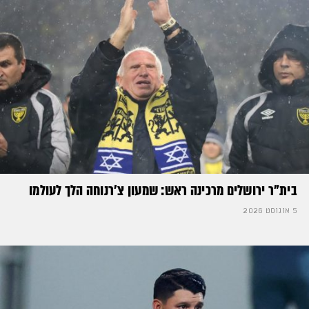
בית"ר ירושלים מרכינה ראש: שמעון צ'רנוחה הלך לעולמו
5 אוגוסט 2026