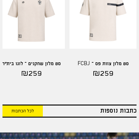
סט מלון צוות פס – FCBJ
סט מלון שחקנים – לוגו בית"ר
₪
259
₪
259
כתבות נוספות
לכל הכתבות