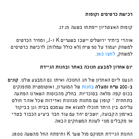
רכישת כרטיסים וקופות
קופות האצטדיון ייפתחו בשעה 17:15.
אוהדי בית"ר ירושלים יישבו בשערים K ו-J, ומחיר הכרטיס
למשחק יעמוד על 50 ש"ח (לא כולל עמלות). לרכישת כרטיסים
למשחק,
לחצו כאן
.
יום אחרון למבצע חנוכה באתר ובחנות הניידת
הגענו ליום האחרון של חג החנוכה ואיתו גם המבצע שלנו.
קונים
ב-200 ש"ח
ומעלה
בחנות
של המועדון, ואוטומטית מתפנקים
בכוס קפה מלאה בסוכריות. בחלק מהכוסות השארנו הפתעה
בתחתית – קופון עם מתנות מגוונות ואדירות שכל אוהד חולם
עליהם. בין היתר תוכלו למצוא את עצמכם בבית וגן בביקור
באימון הקבוצה, יושבים יחד עם עוד חבר ביציע הכבוד בטדי
או מקבלים מנוי לעונת המשחקים הבאה.
החנות הניידת תמוקם מול שער K ותיפתח החל מהשעה 18:00.