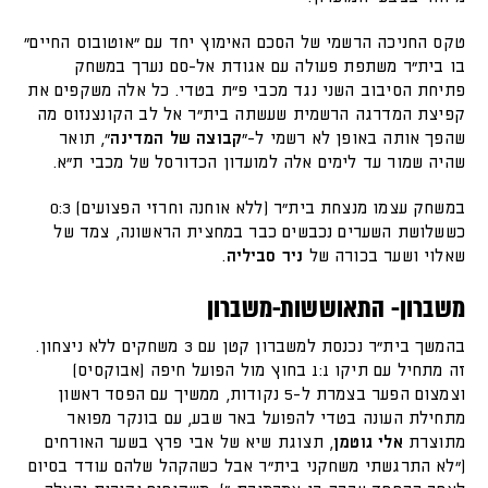
טקס החניכה הרשמי של הסכם האימוץ יחד עם "אוטובוס החיים"
בו בית"ר משתפת פעולה עם אגודת אל-סם נערך במשחק
פתיחת הסיבוב השני נגד מכבי פ"ת בטדי. כל אלה משקפים את
קפיצת המדרגה הרשמית שעשתה בית"ר אל לב הקונצנזוס מה
שהפך אותה באופן לא רשמי ל-"
קבוצה של המדינה
", תואר
שהיה שמור עד לימים אלה למועדון הכדורסל של מכבי ת"א.
במשחק עצמו מנצחת בית"ר (ללא אוחנה וחרזי הפצועים) 0:3
כששלושת השערים נכבשים כבר במחצית הראשונה, צמד של
שאלוי ושער בכורה של
ניר סביליה
.
משברון- התאוששות-משברון
בהמשך בית"ר נכנסת למשברון קטן עם 3 משחקים ללא ניצחון.
זה מתחיל עם תיקו 1:1 בחוץ מול הפועל חיפה (אבוקסיס)
וצמצום הפער בצמרת ל-5 נקודות, ממשיך עם הפסד ראשון
מתחילת העונה בטדי להפועל באר שבע, עם בונקר מפואר
מתוצרת
אלי גוטמן
, תצוגת שיא של אבי פרץ בשער האורחים
("לא התרגשתי משחקני בית"ר אבל כשהקהל שלהם עודד בסיום