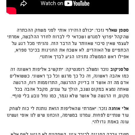
סטפן שאלוי
נזכר: "כולם הזהירו אותי לפני משחק ההכתרה
שהקהל יפרוץ למגרש ושכדאי לי לברוח לחדר ההלבשה, אמרתי
לעצמי שאין סיכוי שאוותר על הדבר הזה. נהניתי מכל רגע על
הכתפיים של האוהדים. לא אשכח את החגיגות בכיכר ספרא,
אפילו ראש הממשלה נתניהו הגיע לברך אותנו".
טלסניקוב
נזכר ומשלב רומנטיקה: "תקשיב אליפות ראשונה זה
כמו אהבה ראשונה, זה כל כך מרגש וכל כך ראשוני. כששואלים
אדם מה זה אושר זו בדיוק ההרגשה, התרוממות רוח, הרגשה
שאתה נמצא במקום נשגב, הולך על עננים, מקבל אהבה בכל
מקום, זו הרגשה של אושר שלא נגמר, כמו נחל נובע בלי סוף".
אלי אוחנה
נזכר: "אמרתי שהאליפות הזאת נותנת לי כוח לשחק
עוד שנתיים לפחות. עמדנו במשימה, הוכחנו שיש לנו אופי ועשינו
עונה באמת גדולה".
מטדי עברה החגיגה לכיכר ציון, השחקנים לא הגיעו לשם אלא