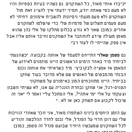
"כיבדו אותי מאוד, כל השחקנים. גם כשהיו בעיות כספיות והיו
לא מעט כפי שאתה יודע, תמיד ידעתי איך להציג זאת מול
השחקנים ולא פעם מנעתי ניסיונות להשבית אימונים. דחיתי לא
מעט פעמים תשלום של פרמיות שלי כדי שישלמו לשחקנים
אחרים. כמובן שאני לא גורע בכלום מחלקו של אלי כהן שהוא
מאמן מעולה שידע להתחבר אל השחקנים וחיבר אותם אליו אבל
אין ספק שהייתי לו לעזר רב".
גם
סטפן שאלוי
התייחס למעמד של אוחנה בקבוצה: "כשהגעתי
לבית"ר מיד באחד הימים הראשונים היינו מוזמנים לאירוע של
המאמן אז אמציה לבקוביץ'. מיד כשראיתי את אוחנה נכנס
הבנתי מהמבטים של האנשים שם שלא מדובר בעוד שחקן
בבית"ר. היינו מתווכחים המון באימונים על משחקוני
הטניס-רגל, אני שחקן נבחרת הונגריה עם אגו, לא עשיתי חשבון
וצעקתי על אלי "מי אתה"?, אלי הסתכל עליי ואמר לי "אני זה
שיכול לקבוע אם תשחק כאן או לא…"
עם הזמן היחסים בינינו השתפרו מאוד, אני זוכר שאחרי הוויכוח
שלי עם רונן חרזי על הפנדל, אלי נכנס לחדר ההלבשה והודיע
לכל השחקנים שמעכשיו היחיד שבועט פנדל זה סטפן, כמובן