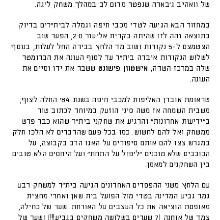
של וואהיב ג'בארה שנפטר מדום לב במהלך משחק ליגה.
במחזור הבא הגיעה לטדי מכבי חיפה וגמלה לבית"רים בדיוק
בתוצאה זהה לזו שהיתה בקרית אליעזר 2:0, הפער שוב
הצטמצם ל-5 נקודות ושוב מד הלחץ בבירה החל לעלות, בנוסף
לשלוש הנקודות איבדה בית"ר עד לסוף העונה את הברומטר
שלה במרכז השדה,
אישטוון פישונט
ששבר את ידו וסיים את
העונה.
טראומת אובדן האליפות למכבי חיפה בשנת 84' החלה לצוף,
משבית השמחה אז משה סיני הוזעק במיוחד לכתוב טור
ב"ידיעות אחרונות" והרגיע את שחקני בית"ר שהוא כבר פרש
ממשחק ואל להם לחשוש. כמו בכל פעם שהדברים לא הלכו חלק
במגרש צצו להם אותם סיפורים על האגו הרב בקבוצה, על
הכוכבים שלא מוכנים "ליפול על התחת" ועל היחסים הלא טובים
בין השחקנים למאמן.
עם הלחץ משני ההפסדים האחרונים הגיעה בית"ר למשחק רבע
גמר גביע המדינה בטדי מול הפועל בית שאן ואחרי מחצית
מאופסת הוציאה את כל העצבים על האורחת. שער של כחילה,
צמד של אוחנה (7 שערים בשלושה משחקים בגביע!!!) ושער של