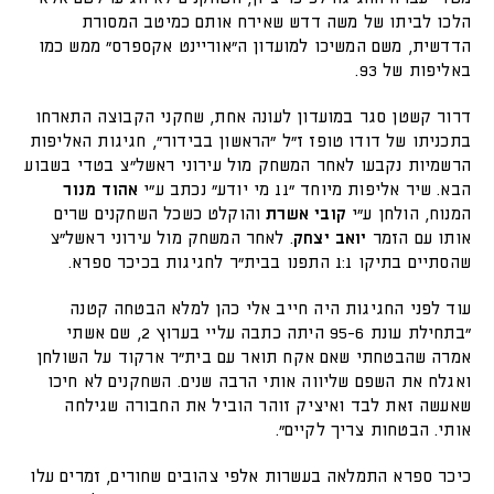
הלכו לביתו של משה דדש שאירח אותם כמיטב המסורת
הדדשית, משם המשיכו למועדון ה"אוריינט אקספרס" ממש כמו
באליפות של 93.
דרור קשטן סגר במועדון לעונה אחת, שחקני הקבוצה התארחו
בתכניתו של דודו טופז ז"ל "הראשון בבידור", חגיגות האליפות
הרשמיות נקבעו לאחר המשחק מול עירוני ראשל"צ בטדי בשבוע
הבא. שיר אליפות מיוחד "11 מי יודע" נכתב ע"י
אהוד מנור
המנוח, הולחן ע"י
קובי אשרת
והוקלט כשכל השחקנים שרים
אותו עם הזמר
יואב יצחק
. לאחר המשחק מול עירוני ראשל"צ
שהסתיים בתיקו 1:1 התפנו בבית"ר לחגיגות בכיכר ספרא.
עוד לפני החגיגות היה חייב אלי כהן למלא הבטחה קטנה
"בתחילת עונת 95-6 היתה כתבה עליי בערוץ 2, שם אשתי
אמרה שהבטחתי שאם אקח תואר עם בית"ר ארקוד על השולחן
ואגלח את השפם שליווה אותי הרבה שנים. השחקנים לא חיכו
שאעשה זאת לבד ואיציק זוהר הוביל את החבורה שגילחה
אותי. הבטחות צריך לקיים".
כיכר ספרא התמלאה בעשרות אלפי צהובים שחורים, זמרים עלו