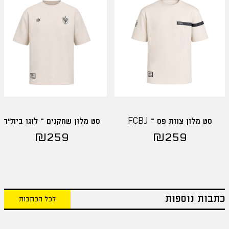
סט מלון צוות פס – FCBJ
סט מלון שחקנים – לוגו בית"ר
₪
259
₪
259
כתבות נוספות
לכל הכתבות