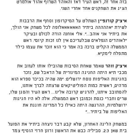
בזה אחר זה, ראש העיר דאז והאוהד השרוף אהוד אולמרט
הציג את השחקנים אחד אחרי השני.
איציק קורנפיין
השתלט על המיקרופון וסחף את הרבבות
לשירת "אההההה בית"ר האאאאאאלופה לכל משחק אני הולך,
את בית"ר אני אוהב…". אלי אוחנה הודה לכולם ובעיקר
"לאוהדים הנפלאים שבלעדיכם אין לנו זכות קיום". ראש
הממשלה הקליט ברכה בה אמר כי הוא זוכר את עצמו כילד
מתפלח לימק"א.
איציק זוהר
שאמר שאחת הסיבות שהובילו אותו לעזוב את
מכבי ת"א היתה החגיגה המינורית של הדאבל שם, נזכר
בחגיגות האליפות נוסח ירושלים: "מה שהיה בכיכר ספרא הוא
מדהים, ראשית כמות הפוליטיקאים שרצתה לברך אותנו,
להסתובב איתנו, להרגיש קרובה אלינו… ראש העיר והסגן שלו,
שרים וחברי כנסת וכמובן ראש הממשלה. אלה לא היו חגיגות
ירושלמיות, ההרגשה היתה כאילו כל המדינה חוגגת את
האליפות של בית"ר…"
במשחק הליגה האחרון, שלא קבע דבר ניצחה בית"ר את הפועל
בית שאן 2:3. סביליה כבש את הראשון ורונן חרזי הוסיף צמד