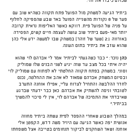
שכולם כיבדו את זה".
בית"ר הגיעה למשחק מול הפועל פתח תקווה כשהיא שוב עם
פער של 8 נקודות מהשנייה הפועל באר שבע שהספיקה לחלוף
על פניה של הפועל פ"ת. דווקא כאשר האליפות נראית קרובה
יותר מאי-פעם בית"ר שוב עושה לעצמה חיים קשים, הפסידה
באורווה 2:1 (שער של זוהר) במשחק שבו למעשה ידע אלי כהן
שהוא עוזב את בית"ר בתום העונה.
כהן
נזכר: " כבר כשהגעתי לבית"ר אמר לי אברהם לוי שהוא
יהיה איתי בכל מצב עד שזה יגיע לשני הבנים שלו שמוליק
וסוני. במשחק בפתח תקווה החלטתי לא לפתוח עם שמוליק לוי
ובסיום המשחק אברהם שמאוד לא אהב את ההחלטה, נכנס
לחדר ההלבשה והתחיל לצרוח עליי, אפילו אוחנה התערב
לטובתי וניסה להשתיק את אברהם. כאן כבר ידעתי שברגע
שאיבדתי את התמיכה של אברהם לוי, אין לי סיכוי להמשיך
בבית"ר."
במהלך השבוע שאחרי ההפסד לפ"ת עשתה בית"ר מחווה
אנושית יפה כאשר הגיעה עם היו"ר משה דדש, הקפטן אלי
אוחנה ושאר השחקנים לביקור תנחומים בטייבה אצל משפחתו