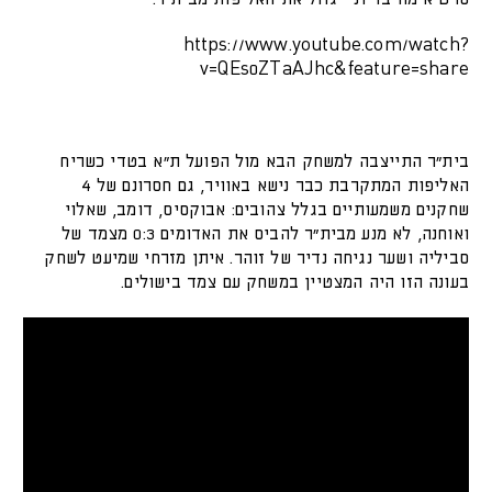
https://www.youtube.com/watch?
v=QEs0ZTaAJhc&feature=share
בית"ר התייצבה למשחק הבא מול הפועל ת"א בטדי כשריח
האליפות המתקרבת כבר נישא באוויר, גם חסרונם של 4
שחקנים משמעותיים בגלל צהובים: אבוקסיס, דומב, שאלוי
ואוחנה, לא מנע מבית"ר להביס את האדומים 0:3 מצמד של
סביליה ושער נגיחה נדיר של זוהר. איתן מזרחי שמיעט לשחק
בעונה הזו היה המצטיין במשחק עם צמד בישולים.