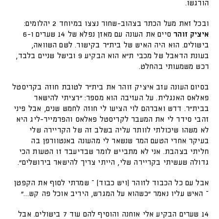
הורגשו.
ובכל זאת מעל הכתר בצהוב-שחור נצצו במיוחד 2 יהלומים:
איציק זוהר
סיים את העונה עם מאזן נפלא של 14 שערים ו-6
בישולים. הוא היה האיש של בית"ר בקישור. לשם השוואה,
בעונת הדאבל של מכבי ת"א הוא הבקיע 9 ובישל שניים בלבד,
רכש משמעותי בהחלט.
בסיום העונה עזב איציק זוהר את בית"ר לטובת חוזה בקריסטל
פאלאס האנגלית. על העזיבה הוא מספר: "רציתי להישאר
בבית"ר. דדש ואברהם לוי הציעו לי חוזה לחמש שנים, אבל פיני
זהבי סידר לי את המעבר לקריסטל פאלאס והפרמייר-ליג היא
לא משהו שיכולתי לוותר עליה בשלב זה של הקריירה שלי
בעיקר אחרי הטעם המר שנשאר לי מהעונה באנטוורפן בה
חליתי בצהבת. אני לא מתבייש לומר שבדיעבד זו הטעות הכי
גדולה שעשיתי בקריירה שלי, הייתי צריך להישאר בירושלים".
אבל עם כל הכבוד לזוהר (ויש כבוד) – שמרתי לסוף את הקפטן
– האיש עליו נאמר "כשהוא על המגרש, היריב אוכל פה קש…"
14 שערים הבקיע אלי אוחנה והוסיף להם עוד 7 בישולים. אבל