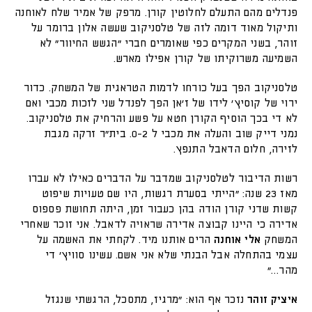
פנדלים מהם התעלם לחלוטין קורן. מרפק של אמיר שלח לאוחנה
ותיקול מאוד דומה לזה של טלסניקוב שעשה אלון ברומר על
זוהר, בשני המקרים כפי שאומרים חברי "הגשש החיוור" לא
השמיעה משרוקיתו של קורן אפילו מארש.
טלסניקוב הפך בעל כורחו לדמות הטראגית של המשחק. כדור
ירוי של קוסיץ' לידו של ז'אן הפך לפנדל שני לזכות מכבי ואם
לא די בכך הוסיף הקורן חטא על פשע והרחיק את טלסניקוב.
נמני דייק שוב והעלה את מכבי ל 0-2. בית"ר זרקה מגבת
לזירה, חלום הדאבל התנפץ.
רשות הדיבור לטלסניקוב שמדבר על הדברים כאילו לא עברו
מאז 23 שנה: "הייתי בסערת רגשות, היו שם טעויות שיפוט
קשות שדני קורן הודה בהן כעבור זמן, היתה תחושת פספוס
אדירה כי היינו קבוצה אדירה שראויה לדאבל. אני זוכר שאחרי
המשחק
אלי אוחנה
הרים אותנו מיד. לקחתי את האשמה על
עצמי בהתחלה אבל הבנתי שלא אני אשם. עשינו סוויץ' די
מהר…"
איציק זוהר
נזכר אף הוא: "מרגיז, מתסכל, הרגשתי שנגזל