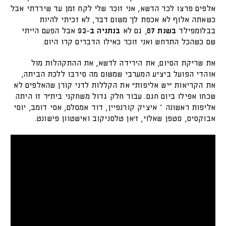
אלפים פרצו לכר הדשא, אני זוכר שלי לקח זמן עד שירדתי אבל
כשאתה אלוף לא אכפת לך משום דבר, לא זכיתי להיות
בבלומפילד
בשנת 87
, גם לא
בנתניה ב-93
אבל הפעם הייתי
שם כשהכל התרחש ואני זוכר כאילו הדברים קרו היום.
את שריקת הסיום, את הירידה לדשא, את ההתקהלות מול
אוהדי הפועל ביציע המערבי שמשום מה סירבו ללכת הביתה,
את הקריאות "יש אליפות" את הקללות לדני קורן שהאלפים לא
שכחו אפילו ביום חגם. עבור חלק גדול משחקני בית"ר זו היתה
אליפות ראשונה – איציק קורנפיין, דוד אמסלם, אסי דומב, יוסי
אבוקסיס, סטפן שאלוי, ז'אן טלסניקוב ואישטוון פישונט.