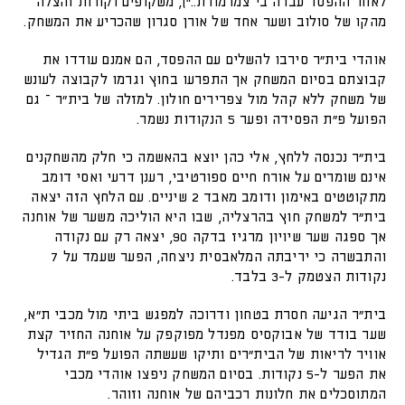
לאחר ההפסד עברה בי צמרמורת.."), משקופים וקורות והצלה
מהקו של סולוב ושער אחד של אורן סגרון שהכריע את המשחק.
אוהדי בית"ר סירבו להשלים עם ההפסד, הם אמנם עודדו את
קבוצתם בסיום המשחק אך התפרעו בחוץ וגרמו לקבוצה לעונש
של משחק ללא קהל מול צפרירים חולון. למזלה של בית"ר – גם
הפועל פ"ת הפסידה ופער 5 הנקודות נשמר.
בית"ר נכנסה ללחץ, אלי כהן יוצא בהאשמה כי חלק מהשחקנים
אינם שומרים על אורח חיים ספורטיבי, רענן דרעי ואסי דומב
מתקוטטים באימון ודומב מאבד 2 שיניים. עם הלחץ הזה יצאה
בית"ר למשחק חוץ בהרצליה, שבו היא הוליכה משער של אוחנה
אך ספגה שער שיויון מרגיז בדקה 90, יצאה רק עם נקודה
והתבשרה כי יריבתה המלאבסית ניצחה, הפער שעמד על 7
נקודות הצטמק ל-3 בלבד.
בית"ר הגיעה חסרת בטחון ודרוכה למפגש ביתי מול מכבי ת"א,
שער בודד של אבוקסיס מפנדל מפוקפק על אוחנה החזיר קצת
אוויר לריאות של הבית"רים ותיקו שעשתה הפועל פ"ת הגדיל
את הפער ל-5 נקודות. בסיום המשחק ניפצו אוהדי מכבי
המתוסכלים את חלונות רכביהם של אוחנה וזוהר.