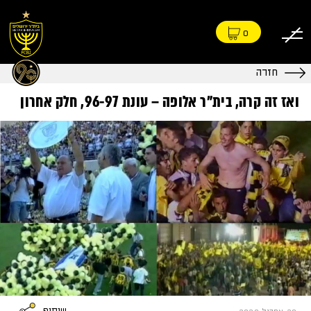
0
חזרה
ואז זה קרה, בית"ר אלופה – עונת 96-97, חלק אחרון