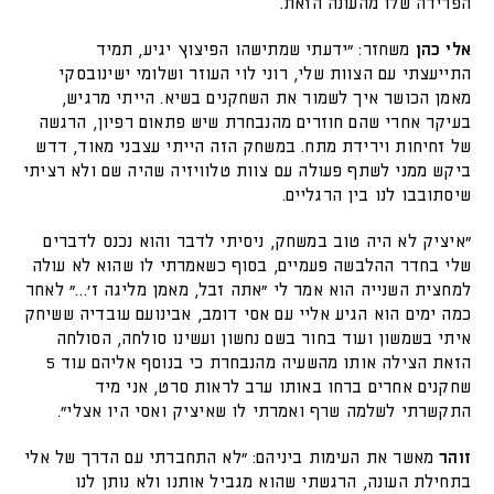
הפרידה שלו מהעונה הזאת.
אלי כהן
משחזר: "ידעתי שמתישהו הפיצוץ יגיע, תמיד
התייעצתי עם הצוות שלי, רוני לוי העוזר ושלומי ישינובסקי
מאמן הכושר איך לשמור את השחקנים בשיא. הייתי מרגיש,
בעיקר אחרי שהם חוזרים מהנבחרת שיש פתאום רפיון, הרגשה
של זחיחות וירידת מתח. במשחק הזה הייתי עצבני מאוד, דדש
ביקש ממני לשתף פעולה עם צוות טלוויזיה שהיה שם ולא רציתי
שיסתובבו לנו בין הרגליים.
"איציק לא היה טוב במשחק, ניסיתי לדבר והוא נכנס לדברים
שלי בחדר ההלבשה פעמיים, בסוף כשאמרתי לו שהוא לא עולה
למחצית השנייה הוא אמר לי "אתה זבל, מאמן מליגה ז'…" לאחר
כמה ימים הוא הגיע אליי עם אסי דומב, אבינועם עובדיה ששיחק
איתי בשמשון ועוד בחור בשם נחשון ועשינו סולחה, הסולחה
הזאת הצילה אותו מהשעיה מהנבחרת כי בנוסף אליהם עוד 5
שחקנים אחרים ברחו באותו ערב לראות סרט, אני מיד
התקשרתי לשלמה שרף ואמרתי לו שאיציק ואסי היו אצלי".
זוהר
מאשר את העימות ביניהם: "לא התחברתי עם הדרך של אלי
בתחילת העונה, הרגשתי שהוא מגביל אותנו ולא נותן לנו