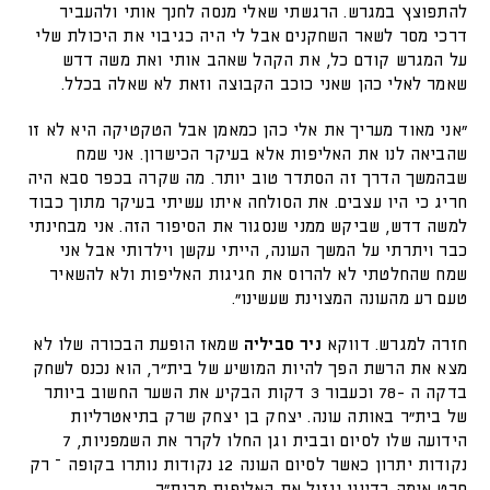
להתפוצץ במגרש. הרגשתי שאלי מנסה לחנך אותי ולהעביר
דרכי מסר לשאר השחקנים אבל לי היה כגיבוי את היכולת שלי
על המגרש קודם כל, את הקהל שאהב אותי ואת משה דדש
שאמר לאלי כהן שאני כוכב הקבוצה וזאת לא שאלה בכלל.
"אני מאוד מעריך את אלי כהן כמאמן אבל הטקטיקה היא לא זו
שהביאה לנו את האליפות אלא בעיקר הכישרון. אני שמח
שבהמשך הדרך זה הסתדר טוב יותר. מה שקרה בכפר סבא היה
חריג כי היו עצבים. את הסולחה איתו עשיתי בעיקר מתוך כבוד
למשה דדש, שביקש ממני שנסגור את הסיפור הזה. אני מבחינתי
כבר ויתרתי על המשך העונה, הייתי עקשן וילדותי אבל אני
שמח שהחלטתי לא להרוס את חגיגות האליפות ולא להשאיר
טעם רע מהעונה המצוינת שעשינו".
חזרה למגרש. דווקא
ניר סביליה
שמאז הופעת הבכורה שלו לא
מצא את הרשת הפך להיות המושיע של בית"ר, הוא נכנס לשחק
בדקה ה -78 וכעבור 3 דקות הבקיע את השער החשוב ביותר
של בית"ר באותה עונה. יצחק בן יצחק שרק בתיאטרליות
הידועה שלו לסיום ובבית וגן החלו לקרר את השמפניות, 7
נקודות יתרון כאשר לסיום העונה 12 נקודות נותרו בקופה – רק
סרט אימה בדיוני יגזול את האליפות מבית"ר.