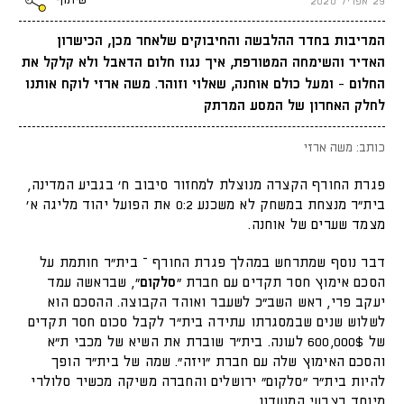
שיתוף
29 אפריל 2020
המריבות בחדר ההלבשה והחיבוקים שלאחר מכן, הכישרון
האדיר והשימחה המטורפת, איך נגוז חלום הדאבל ולא קלקל את
החלום - ומעל כולם אוחנה, שאלוי וזוהר. משה ארזי לוקח אותנו
לחלק האחרון של המסע המרתק
כותב: משה ארזי
פגרת החורף הקצרה מנוצלת למחזור סיבוב ח' בגביע המדינה,
בית"ר מנצחת במשחק לא משכנע 0:2 את הפועל יהוד מליגה א'
מצמד שערים של אוחנה.
דבר נוסף שמתרחש במהלך פגרת החורף – בית"ר חותמת על
הסכם אימוץ חסר תקדים עם חברת "
סלקום
", שבראשה עמד
יעקב פרי, ראש השב"כ לשעבר ואוהד הקבוצה. ההסכם הוא
לשלוש שנים שבמסגרתו עתידה בית"ר לקבל סכום חסר תקדים
של 600,000$ לעונה. בית"ר שוברת את השיא של מכבי ת"א
והסכם האימוץ שלה עם חברת "ויזה". שמה של בית"ר הופך
להיות בית"ר "סלקום" ירושלים והחברה משיקה מכשיר סלולרי
מיוחד בצבעי המועדון.