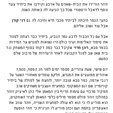
זוהר הורידו את הבית-שאנים על ארבע וקירבו את בית"ר צעד
נוסף לדאבל היסטורי שכל כך הגיעה לה באותה השנה.
בחצי הגמר חיכתה לבית"ר מכבי ת"א וחיכה לה גם
דני קורן
אבל עוד נשוב אליהם.
אבל עם כל הכבוד לרבע גמר הגביע, בית"ר כבר רצתה לסגור
את סיפור האליפות ועיני כולם היו נשואות למגרש צר המידות
בכפר סבא,
רונן חרזי
שקיבל כבר כמה דקות בסוף המשחק נגד
בית שאן שב לסגל הקבוצה לאחר היעדרות של סיבוב שלם
כמעט.
יום שישי, שעת צהריים, מספר ימים לפני חג הפסח, 7,500
אוהדים מפוצצים את המגרש, חלקם עומדים מאחורי השער על
רגבי אדמה, כפר סבא טובה יותר, לוחצת אך למזלה של בית"ר
קורנפיין שם וגם המשקוף. במחצית העצבים משחקים שוב
תפקיד מרכזי עם עימות חריף בין המאמן אלי כהן לאיציק זוהר
במהלכו זוהר פולט מספר מילים כלפי המאמן לעיני השחקנים,
הוא מודיע לו כי הוא לא עולה למחצית השנייה, זוהר עוזב את
האצטדיון בחמת זעם וכהן מודיע לו חגיגית כי זוהי הופעת