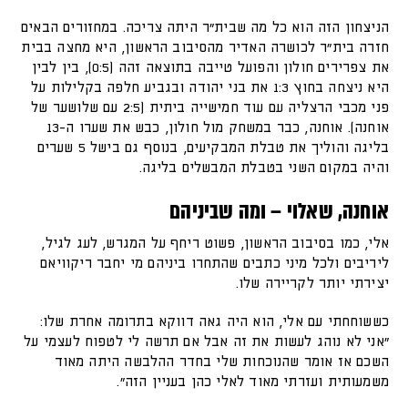
הניצחון הזה הוא כל מה שבית"ר היתה צריכה. במחזורים הבאים
חזרה בית"ר לכושרה האדיר מהסיבוב הראשון, היא מחצה בבית
את צפרירים חולון והפועל טייבה בתוצאה זהה (0:5), בין לבין
היא ניצחה בחוץ 1:3 את בני יהודה ובגביע חלפה בקלילות על
פני מכבי הרצליה עם עוד חמישייה ביתית (2:5 עם שלושער של
אוחנה). אוחנה, כבר במשחק מול חולון, כבש את שערו ה-13
בליגה והוליך את טבלת המבקיעים, בנוסף גם בישל 5 שערים
והיה במקום השני בטבלת המבשלים בליגה.
אוחנה, שאלוי – ומה שביניהם
אלי, כמו בסיבוב הראשון, פשוט ריחף על המגרש, לעג לגיל,
ליריבים ולכל מיני כתבים שהתחרו ביניהם מי יחבר ריקוויאם
יצירתי יותר לקריירה שלו.
כששוחחתי עם אלי, הוא היה גאה דווקא בתרומה אחרת שלו:
"אני לא נוהג לעשות את זה אבל אם תרשה לי לטפוח לעצמי על
השכם אז אומר שהנוכחות שלי בחדר ההלבשה היתה מאוד
משמעותית ועזרתי מאוד לאלי כהן בעניין הזה".