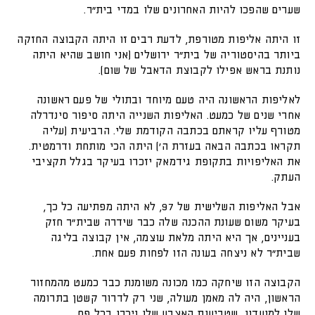
שערים שהפכו להיות האחרונים שלו במדי בית"ר.
זו היתה אליפות מטורפת, לדעת רבים זו היתה הקבוצה החזקה
ביותר בהיסטוריה של בית"ר ירושלים (אני חושב שהיא היתה
נותנת בראש אפילו לקבוצת הדאבל של שום).
לאליפות הראשונה היה טעם מיוחד ובתולי של פעם ראשונה
אחרי שנים של כמעט. האליפות השנייה היתה סיפור סינדרלה
מטורף עליו קראתם בכתבה הקודמת שלי. הרביעית (עליה
תקראו בכתבה הבאה בעזרת ה') היתה הכי מותחת ודרמטית.
את האליפויות בתקופת גידמאק יזכרו בעיקר בגלל תקציבי
העתק.
אבל האליפות השלישית של 97, לא היתה מפתיעה כל כך,
בעיקר משום שעונת ההכנה שלה כבר שידרה שבית"ר חזק
בעניינים, אך היא היתה מלאת עוצמה, אין קבוצה בליגה
שבית"ר לא ניצחה בעונה הזו לפחות פעם אחת.
הקבוצה הזו שיחקה כמו מכונה משומנת כבר כמעט מהמחזור
הראשון, היה לה מאמן מעולה, שני רק לדרור קשטן בתרומה
שלו למועדון, שטביעות האצבע שלו ניכרו בכל פס.