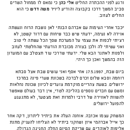
ורגע לפני ההכתרה החליט
אלי כהן
כי נמאס לו ממחול השדים
סביב המשך דרכו בקבוצה והודיע ליו"ר
משה דדש
כי הוא
החליט לעזוב.
"כבר אחרי העימות עם אברהם הבנתי לאן נושבת הרוח ונעשתה
אוירה לא נעימה, ידעתי שיש כבר שיחות עם דרור קשטן, לא
רציתי לכפות את עצמי על המערכת שסך הכל עשתה לי טוב
ואני עשיתי לה ולכן בצורה מכובדת הודעתי שהחלטתי לעזוב
ולפנות לאתגר הבא שלי. ידעתי שדרכי עוד תצטלב עם המועדון
הזה בהמשך ואכן כך היה".
ביום שבת, 17.5.1997 אחי אסף ואני עושים שבת אצל סבתא
רוחמה וסבא שלום זכרם לברכה בשכונת שערי פינה במרכז
ירושלים. בשעת צהריים מוקדמת צועדים לכיוון שכונת נחלאות
ומשם עם חברים נוספים בהליכה לטדי, אין דבר בעולם שאפשר
להשוות לאווירה של דרבי ולמרות זאת מצטער, לא מתגעגע
להפועל ירושלים.
המשחק עצמו אכזבה. אוחנה העלה את בית"ר ליתרון, דקה אחר
כך אייל אברהמי איזן ושחקני בית"ר לא הצליחו להעניק מתנת
אליפות לאוהדים. עם שריקת הסיום החלה החגיגה הגדולה,