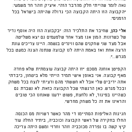
גאה לומר שהייתי חלק מהדבר הזה". איציק זוהר חד משמעי:
"הקבוצה הזו היתה הקבוצה הכי גדולה שהיתה בישראל בכל
הזמנים".
אלי כהן
, שחיבר את התלכיד הזה: "בקבוצה הזו היה אוסף נדיר
של כשרונות. המון אגו מצד אחד שלפעמים גם יצא משליטה
אבל מצד שני שחקנים שהם ווינרים בנשמה. היינו צריכים עונת
הרצה אחת ואז באמת היתה לנו קבוצה שנתנה הצגה כמעט בכל
מגרש…".
הקפיטן אוחנה מסכם: "זו היתה קבוצה עוצמתית שלא פחדה
מאף קבוצה. אני באופן אישי תמיד הייתי מלא ביטחון, כיבדתי
אתה יריבים שלי אבל לא חששתי מהם ורציתי לנצח בכל משחק
ובכל מגרש. כאן הרגשתי שכל הקבוצה כזאת. לא נשברת גם
כשהיינו בפיגור, לא נלחצת, פשוט ידענו שאנחנו הכי טובים
והראינו את זה כל משחק מחדש".
חגיגות האליפות הסתיימו די מהר כאשר רשויות מס הכנסה
החלו בחקירה של ראשי הקבוצה וכוכביה, בית"ר החלה עוד
קיץ קשה בו נפרדה מכוכביה זוהר וחרזי ומשם היתה צריכה