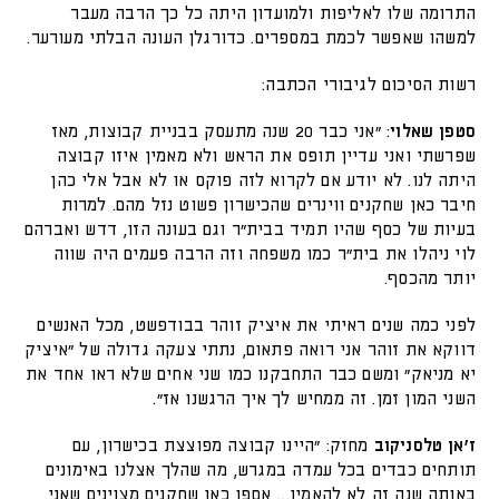
התרומה שלו לאליפות ולמועדון היתה כל כך הרבה מעבר
למשהו שאפשר לכמת במספרים. כדורגלן העונה הבלתי מעורער.
רשות הסיכום לגיבורי הכתבה:
סטפן שאלוי
: "אני כבר 20 שנה מתעסק בבניית קבוצות, מאז
שפרשתי ואני עדיין תופס את הראש ולא מאמין איזו קבוצה
היתה לנו. לא יודע אם לקרוא לזה פוקס או לא אבל אלי כהן
חיבר כאן שחקנים ווינרים שהכישרון פשוט נזל מהם. למרות
בעיות של כסף שהיו תמיד בבית"ר וגם בעונה הזו, דדש ואברהם
לוי ניהלו את בית"ר כמו משפחה וזה הרבה פעמים היה שווה
יותר מהכסף.
לפני כמה שנים ראיתי את איציק זוהר בבודפשט, מכל האנשים
דווקא את זוהר אני רואה פתאום, נתתי צעקה גדולה של "איציק
יא מניאק" ומשם כבר התחבקנו כמו שני אחים שלא ראו אחד את
השני המון זמן. זה ממחיש לך איך הרגשנו אז".
ז'אן טלסניקוב
מחזק: "היינו קבוצה מפוצצת בכישרון, עם
תותחים כבדים בכל עמדה במגרש, מה שהלך אצלנו באימונים
באותה שנה זה לא להאמין… אספו כאן שחקנים מצוינים שאני