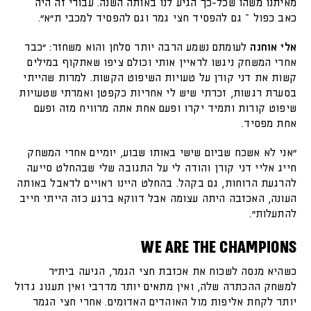
מאיתנו משהו שכל-כך הגיע לנו באותה השנה. עבורי זה היה
כאב כפול – גם להפסיד חצי גמר וגם להפסיד למכבי ת"א".
אלי אוחנה
לעומתם נשמע הרבה יותר סלחן והוא משחזר: "כבר
אחרי המשחק ניגשו לראיין אותי וכולם ציפו שאתקוף במילים
קשות את דני קורן על טעויות השיפוט הקשות. למרות שהייתי
בסערת רגשות, זכרתי שיש לי אחריות כקפטן ואמרתי שטעויות
שיפוט קורות ותמיד יקרו ופעם אחת אתה מרוויח מזה ופעם
אחת מפסיד.
"אני לא אשכח שביום שישי באותו שבוע, יומיים אחרי המשחק
חייג אליי דני קורן והודה לי על התגובה שלי שבהחלט סייעה
להרגעת הרוחות, גם בקהל. בהחלט היינו ראויים לדאבל באותה
העונה, האכזבה היתה עצומה אבל דווקא ברגע כזה הייתי חייב
להתעלות".
WE ARE THE CHAMPIONS
כשהיא מנסה לשכוח את אכזבת חצי הגמר, הגיעה בית"ר
למשחק ההכתרה שלה, ואין מתאים יותר מדרבי ואין תענוג גדול
יותר לקחת אליפות מול האוהדים האדומים. אחרי חצי הגמר