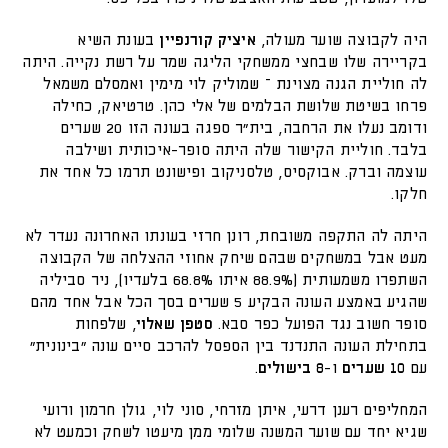
היה לקבוצה שוער מעולה,
איציק קורנפיין
בעונת השיא
בקריירה שלו שבחצי ממשחקי הליגה שמר על רשת נקייה. היתה
לה חוליית הגנה מצוינת – שמוליק לוי מימין ואמסלם משמאל
פרחו בשיטת שלושת הבלמים של אלי כהן. טרטיאק, כחילה
ודומב נעלו את הרחבה, בית"ר ספגה בעונה הזו 20 שערים
בלבד. חוליית הקישור שלה היתה סופר-איכותית ושילבה
עוצמה וברק. אבוקסיס, טלסניקוב ופישונט תרמו כל אחד את
חלקו.
היתה לה התקפה משובחת, רונן חרזי בעונתו האחרונה נעדר לא
מעט אבל במשחקים שבהם שיחק אחוזי ההצלחה של הקבוצה
השתפרו משמעותית (88.9% איתו 68.8% בלעדיו), ניר סביליה
שהגיע באמצע העונה הבקיע 5 שערים בסך הכל אבל אחד מהם
סופר חשוב נגד הפועל כפר סבא.
סטפן שאלוי
, שלפחות
בתחילת העונה התנדנד בין הספסל להרכב סיים עונה "בינונית"
עם
10 שערים
ו-
8 בישולים
.
המחליפים רענן דרעי, איתן מזרחי, סוני לוי, גולן חרמון ורועי
שגיא יחד עם שוער המשנה שלומי ממן מיעטו לשחק וכמעט לא