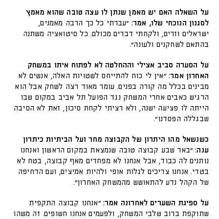
על השאלה האם יש מאמן שנתן לו עצה טובה שהוא מאמץ
לסגנון הנוכחי שלו, אמר:
"עברתי כל כך הרבה מאמנים,
ישראלים וזרים, ולקחתי דברים מכולם. כל סיטואציה משתנה
בהתאם לשחקנים ולעונה".
על הסערה סביב אצילי וההחלטה לא לפתוח איתו במשחק
האחרון אמר:
"אין לי כוח להתייחס לשטויות האלה, אנשים לא
מבינים בכלל מה קורה בפנים. עומר מאוד רצה לשחק אבל הוא
הרגיש כאבים אחרי המשחק נגד הפועל תל אביב במקום שבו
הייתה לו פציעה ישנה, ולא רציתי לקחת סיכון, זאת לא הסיבה
שבגללה הפסדנו".
כשנשאל מהו היתרון של הקבוצה מחר ועל הביתיות כיתרון
ענה:
"באר שבע קבוצה טובה שנמצאת במקום הראשון ואנחנו
נותנים לה כבוד, אבל אנחנו לא מפחדים מאף קבוצה, בטח לא
בטדי. אנחנו צריכים לגלות אופי ולהיות אמיצים, ועם הדחיפה
של הקהל נדע להתאושש מהמשחק האחרון".
על ספיגת השערים לאחרונה אמר:
"אנחנו קבוצה התקפית
שתוקפת ברוב שלבי המשחק, ולפעמים אנחנו חשופים. זה משהו