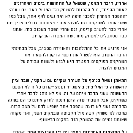
אחריו, דיבר המאמן, שנשאל על התחושות בימים האחרונים
לאחר ההפסד, ועל ההכנות למשחק נגד הפועל באר שבע ענה:
"ההפסד האחרון למכבי חיפה לא היה נעים לאף אחד, אבל כמו
שאני אומר לשחקנים וגם לעצמי אחרי ניצחונות גדולים צריך יום
אחרי כבר לחשוב קדימה, וגם אחרי הפסד מאכזב כזה. אנחנו
כבר מסתכלים למשחק מחר, שזו המטרה העיקרית.
אני מרגיש את כל ההתלהבות והאווירה מסביב, אבל מבחינתי
הדבר החשוב הוא לנטרל את רעשי הרקע ולהשאיר את
השחקנים מפוקסים. המטרה היא לבוא ולעשות עבודה על
המגרש ולנצח".
המאמן נשאל בנוסף על השיחה שקיים עם שחקניו, שבה ציין
לראשונה כי האליפות בהישג יד וענה:
"קודם כל זו לא הפעם
הראשונה שאני מדבר איתם על זה. אני לא נוהג לדבר אחרי
משחקים, אבל חשבתי שזה הזמן הנכון לחזק אותם כי הם בעונה
מדהימה ואני לא רוצה שהפסד אחד ישפיע להם על מצב הרוח.
מחכה לנו משחק קשה מול הקבוצה שבמקום השני, ואני מקווה
שאנחנו נסיים את המשחק הזה במקום הראשון".
על התוצאות האחרונות במפגשים בין הקבוצות אמר:
"אמרת