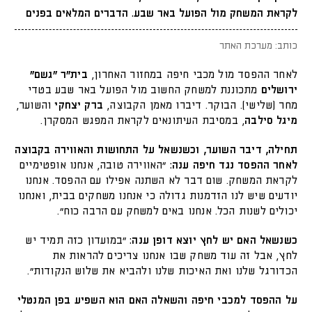
לקראת המשחק מול הפועל באר שבע. הדברים המלאים בפנים
כותב: מערכת האתר
לאחר ההפסד מול מכבי חיפה במחזור האחרון,
בית"ר "גשם"
ירושלים
מתכוננת למשחק החשוב מול הפועל באר שבע בטדי
מחר (שלישי). הבוקר. דיברו מאמן הקבוצה,
ברק יצחקי
והשוער,
מיגל סילבה
, במסיבת העיתונאים לקראת המפגש המסקרן.
תחילה, דיבר השוער, וכשנשאל על התחושות והאווירה בקבוצה
לאחר ההפסד נגד חיפה ענה:
"האווירה טובה, אנחנו אופטימיים
לקראת המשחק. שום דבר לא השתנה אפילו עם ההפסד. אנחנו
יודעים שיש לנו הזדמנות גדולה כי אנחנו משחקים בבית, ואנחנו
יכולים לשנות הכל. אנחנו באים למשחק עם הרבה כוח".
כשנשאל האם יש לחץ יוצא דופן ענה:
"במועדון כזה תמיד יש
לחץ, אבל זה עוד משחק שבו אנחנו צריכים להראות את
הכדורגל שלנו ואת האיכות שלנו ולהביא את שלוש הנקודות".
על ההפסד למכבי חיפה והשאלה האם הוא השפיע בפן המנטלי