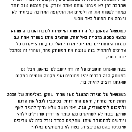
שהרבה זמן לא ניצחנו אותם ואתה צודק. אין מומנט טוב יותר
ממחר לעשות את זה ולסיים את התקופה הארוכה שבית"ר לא
ניצחה את הפועל באר שבע".
כשנשאל המאמן על התחושות האישיות לנוכח העובדה שהוא
נמצא כפסע מזכייה באליפות, שתציב אותו בשורה אחת עם
שמות היסטוריים כמו יוסי מזרחי ואלי כהן, ענה:
"קודם כל
צריכים להתחיל בזה שננצח את המשחק מחר, ואחרי זה נסתכל
יותר רחוק.
בטח שאנחנו חושבים על זה וזה יושב לנו בראש, אבל גם
במשחק הזה דברים יהיו פתוחים ואני מקווה שנסיים במקום
שאנחנו רוצים להיות בו".
כשנשאל על סגירת המעגל מאז שהיה שחקן באליפות של 2006
תחת יוסי מזרחי, והאם הוא דוחק בכוכביו לנצל את הרגע
ולהיכנס להיסטוריה, ענה:
"אני חושב שלא צריך להגיד לאף
שחקן, בטח לא לשחקנים כמו עומר או ירדן שרגילים ללחץ
ויודעים להתמודד איתו. שחקנים בסדר גודל כזה לא צריכים
שיכניסו בהם מוטיבציה, בטח לא במשחקים כאלה".