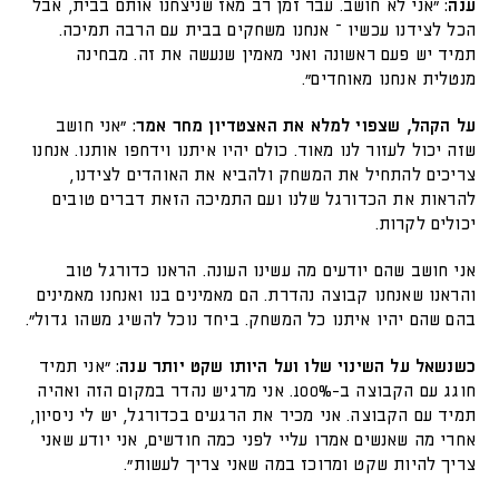
ענה:
"אני לא חושב. עבר זמן רב מאז שניצחנו אותם בבית, אבל
הכל לצידנו עכשיו – אנחנו משחקים בבית עם הרבה תמיכה.
תמיד יש פעם ראשונה ואני מאמין שנעשה את זה. מבחינה
מנטלית אנחנו מאוחדים".
על הקהל, שצפוי למלא את האצטדיון מחר אמר:
"אני חושב
שזה יכול לעזור לנו מאוד. כולם יהיו איתנו וידחפו אותנו. אנחנו
צריכים להתחיל את המשחק ולהביא את האוהדים לצידנו,
להראות את הכדורגל שלנו ועם התמיכה הזאת דברים טובים
יכולים לקרות.
אני חושב שהם יודעים מה עשינו העונה. הראנו כדורגל טוב
והראנו שאנחנו קבוצה נהדרת. הם מאמינים בנו ואנחנו מאמינים
בהם שהם יהיו איתנו כל המשחק. ביחד נוכל להשיג משהו גדול".
כשנשאל על השינוי שלו ועל היותו שקט יותר ענה:
"אני תמיד
חוגג עם הקבוצה ב-100%. אני מרגיש נהדר במקום הזה ואהיה
תמיד עם הקבוצה. אני מכיר את הרגעים בכדורגל, יש לי ניסיון,
אחרי מה שאנשים אמרו עליי לפני כמה חודשים, אני יודע שאני
צריך להיות שקט ומרוכז במה שאני צריך לעשות".