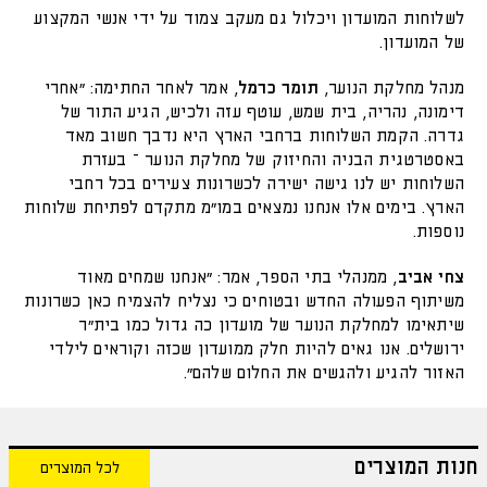
לשלוחות המועדון ויכלול גם מעקב צמוד על ידי אנשי המקצוע
של המועדון.
מנהל מחלקת הנוער,
תומר כרמל
, אמר לאחר החתימה: "אחרי
דימונה, נהריה, בית שמש, עוטף עזה ולכיש, הגיע התור של
גדרה. הקמת השלוחות ברחבי הארץ היא נדבך חשוב מאד
באסטרטגית הבניה והחיזוק של מחלקת הנוער – בעזרת
השלוחות יש לנו גישה ישירה לכשרונות צעירים בכל רחבי
הארץ. בימים אלו אנחנו נמצאים במו״מ מתקדם לפתיחת שלוחות
נוספות.
צחי אביב
, ממנהלי בתי הספר, אמר: "אנחנו שמחים מאוד
משיתוף הפעולה החדש ובטוחים כי נצליח להצמיח כאן כשרונות
שיתאימו למחלקת הנוער של מועדון כה גדול כמו בית"ר
ירושלים. אנו גאים להיות חלק ממועדון שכזה וקוראים לילדי
האזור להגיע ולהגשים את החלום שלהם".
חנות המוצרים
לכל המוצרים