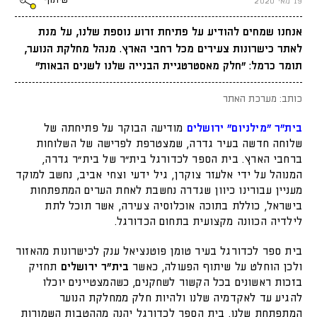
שיתוף
19 מאי 2020
אנחנו שמחים להודיע על פתיחת זרוע נוספת שלנו, על מנת
לאתר כישרונות צעירים מכל רחבי הארץ. מנהל מחלקת הנוער,
תומר כרמל: "חלק מאסטרטגיית הבנייה שלנו לשנים הבאות"
כותב: מערכת האתר
בית"ר "מילניום" ירושלים
מודיעה הבוקר על פתיחתה של
שלוחה חדשה בעיר גדרה, שמצטרפת לפרישה של השלוחות
ברחבי הארץ. בית הספר לכדורגל בית"ר של בית"ר גדרה,
המנוהל על ידי אלעזר צוקרן, גיל ידעי וצחי אביב, נחשב למוקד
מעניין עבורינו כיוון שגדרה נחשבת לאחת הערים המתפתחות
בישראל, כוללת בתוכה אוכלוסיה צעירה, אשר תוכל לתת
לילדיה הכוונה מקצועית בתחום הכדורגל.
בית ספר לכדורגל בעיר טומן פוטנציאל ענק לכישרונות מהאזור
ולכן הוחלט על שיתוף הפעולה, כאשר
בית"ר ירושלים
תחזיק
בזכות ראשונים בכל הקשור לשחקנים, כשהמצטיינים יוכלו
להגיע עד לאקדמיה שלנו ולהיות חלק ממחלקת הנוער
המתפתחת שלנו. בית הספר לכדורגל יהנה מההטבות השמורות