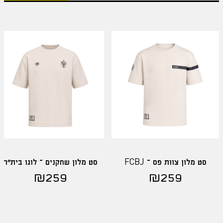
סט מלון צוות פס – FCBJ
סט מלון שחקנים – לוגו בית"ר
₪
259
₪
259