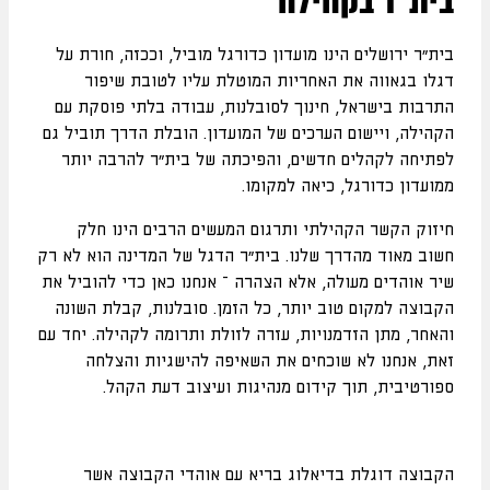
בית"ר בקהילה
בית"ר ירושלים הינו מועדון כדורגל מוביל, וככזה, חורת על
דגלו בגאווה את האחריות המוטלת עליו לטובת שיפור
התרבות בישראל, חינוך לסובלנות, עבודה בלתי פוסקת עם
הקהילה, ויישום הערכים של המועדון. הובלת הדרך תוביל גם
לפתיחה לקהלים חדשים, והפיכתה של בית"ר להרבה יותר
ממועדון כדורגל, כיאה למקומו.
חיזוק הקשר הקהילתי ותרגום המעשים הרבים הינו חלק
חשוב מאוד מהדרך שלנו. בית"ר הדגל של המדינה הוא לא רק
שיר אוהדים מעולה, אלא הצהרה – אנחנו כאן כדי להוביל את
הקבוצה למקום טוב יותר, כל הזמן. סובלנות, קבלת השונה
והאחר, מתן הזדמנויות, עזרה לזולת ותרומה לקהילה. יחד עם
זאת, אנחנו לא שוכחים את השאיפה להישגיות והצלחה
ספורטיבית, תוך קידום מנהיגות ועיצוב דעת הקהל.
הקבוצה דוגלת בדיאלוג בריא עם אוהדי הקבוצה אשר