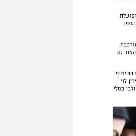
הפועלת
אופן
ורכבת.
האור גם
 בשיתוף
רין לוי
–
לבו בסלי