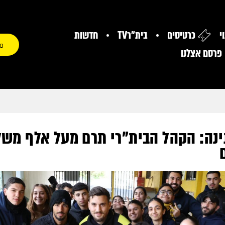
י
כרטיסים
בית"רTV
חדשות
0
פרסם אצלנו
תינה: הקהל הבית"רי תרם מעל אלף משל