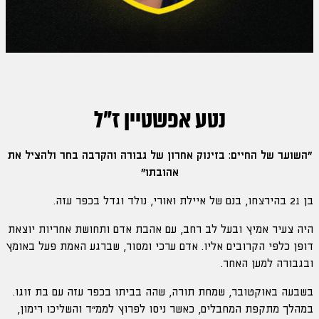
נטע אפשטיין ז"ל
"השוער של החיים: בזינוק אחרון של גבורה והקרבה בחר ולהציל את
אהובתו"
בן 21 בהירצחו, בנם של איילת ואורי, נולד וגדל בכפר עזה.
היה צעיר אמיץ ובעל לב רחב, עם אהבת אדם ותחושת אחריות יוצאת
דופן כלפי הקרובים אליו. אדם ערכי ומסור, שברגע האמת פעל באומץ
ובגבורה למען האחר.
בשבעה באוקטובר, שמחת תורה, שהה בביתו בכפר עזה עם בת זוגו.
במהלך מתקפת המחבלים, כאשר ניסו לפרוץ לממ״ד והשליכו רימון,