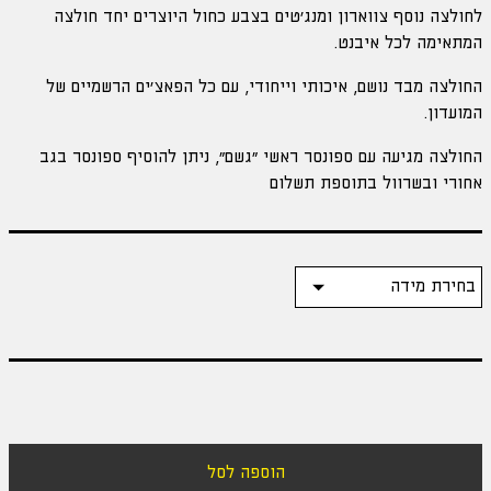
לחולצה נוסף צווארון ומנג'טים בצבע כחול היוצרים יחד חולצה
המתאימה לכל איבנט.
החולצה מבד נושם, איכותי וייחודי, עם כל הפאצ'ים הרשמיים של
המועדון.
החולצה מגיעה עם ספונסר ראשי "גשם", ניתן להוסיף ספונסר בגב
אחורי ובשרוול בתוספת תשלום
מידה
הוספה לסל