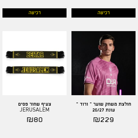
רכישה
רכישה
חולצת משחק שוער – ורוד –
צעיף שחור פסים
עונת 26/27
JERUSALEM
₪
80
₪
229