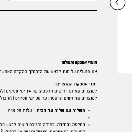
מועדי אספקה ומשלוח
אנו פועלים על מנת לבצע את הזמנתך בהקדם האפשרי
זמני אספקת המוצרים:
למוצרים שאינם דורשים הדפסה: עד 14 ימי עסקים (לא כולל יום ההזמנה)
למוצרים שדורשים הדפסה: עד 30 ימי עסקים (לא כולל יום ההזמנה)
משלוח עם שליח עד הבית
– עלות 25 ש"ח
החלפה והחזרה:
במידה והינכם רוצים לבצע הח
המועדון בוואטסאפ: 0549675550 או במייל:
il