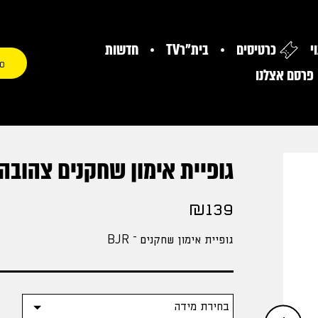
י
כרטיסים
בית"רTV
חדשות
0
פרסם אצלנו
גופיית אימון שחקנים צהובה
₪
139
גופיית אימון שחקנים – BJR
מידה