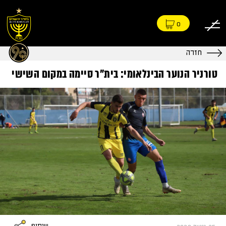
0
חזרה
טורניר הנוער הבינלאומי: בית"ר סיימה במקום השישי