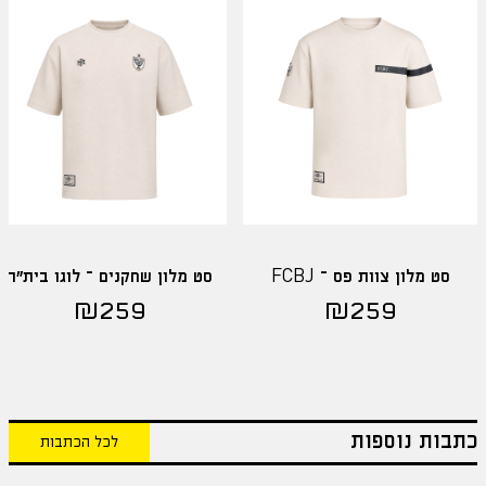
סט מלון צוות פס – FCBJ
סט מלון שחקנים – לוגו בית"ר
₪
259
₪
259
כתבות נוספות
לכל הכתבות