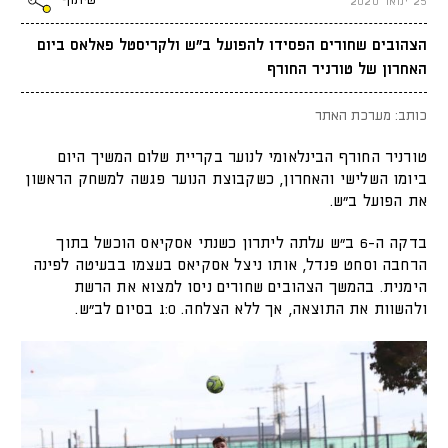
שיתוף
25 ינואר 2020
הצהובים שחורים הפסידו להפועל ב"ש ולקריסטל פאלאס ביום
האחרון של טורניר החורף
כותב: מערכת האתר
טורניר החורף הבינלאומי לנוער בקריית שלום המשיך היום
ביומו השלישי והאחרון, כשקבוצת הנוער פגשה למשחק הראשון
את הפועל ב"ש.
בדקה ה-6 ב"ש עלתה ליתרון כשנתי אסקיאס הוכשל בתוך
הרחבה וסחט פנדל, אותו ניצל אסקיאס בעצמו בבעיטה לפינה
הימנית. בהמשך הצהובים שחורים ניסו למצוא את הרשת
ולהשוות את התוצאה, אך ללא הצלחה. 1:0 בסיום לב"ש.