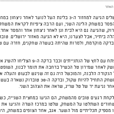
האתר
בית"ר ירושלים הגיעה למחזור ה-3 בליגת העל לנוער לאחר ניצחון במ
פסד במשחק הליגה השני, ועם הרבה ציפיות לקראת המשחק
וק, שהגיעה גם היא לבית וגן לאחר ניצחון אחד והפסד אחד.
 בית"ר, אבל לצערנו, היא לא הגיעה מאזור ירושלים. טובר
ר בדקה מוקדמת, ולמרות שהיתה בעשרה שחקנים, חזרה עם ש
המשחק נפתח עם לחץ של הנתנייתים וכבר בדקה ה-9
שק לאחר שמירון טל הכשיל ברחבה את תומר לבנון, השופט
 הנקודה הלבנה, והמוכשל היה גם זה שניגש לבעוט והעלה א
ליתרון. המשחק התחיל להיות שקול, ובדקה ה-38 טוברוק נשארה
חר נגיעת יד של טל שריג, שראה את הצהוב השני.
לקחת רגעים טובים מהמשחק, הם הגיעו במחצית השנייה, כש
חורים השתלטו על המשחק, שלטו במרכז השדה והניעו את ה
ו מספיק תכליתיים מול השער. אגב, אחד הצופים במשחק, הי