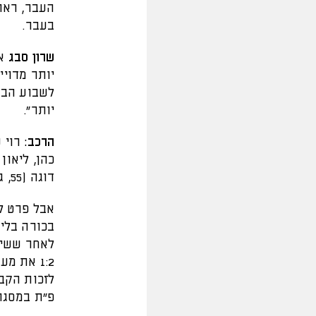
העבר, ראוב
בעבר.
שרון סבג
אמ
יותר מדויי
לשבוע הבא
יותר".
הרכב:
רוי ש
דוגה (55, גיל שלוש) וזד קונבר.
אבל פרט ל
לאחר ששיא
1:2 את 
לזכות הקבו
פ"ת במסגרת המח