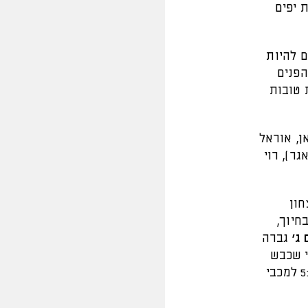
 יפים
ם להיות
הפנים
 טובות
אן, אוראל
ל זרגרי, מירון טל (46, דגו טשאגר), רוי
חון
ע בחיוך,
 ג'
גברה
י שכבש
הפסידה 5:0 למכבי