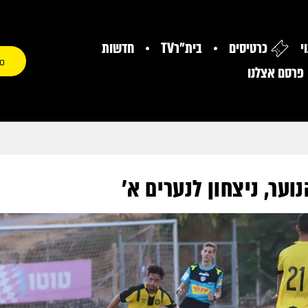
י
כרטיסים
בית"רTV
חדשות
0
פרסם אצלנו
ער, ניצחון לנערים א'