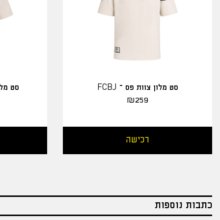
סט מלון צוות פס – FCBJ
סט מלו
₪
259
רכישה
כתבות נוספות