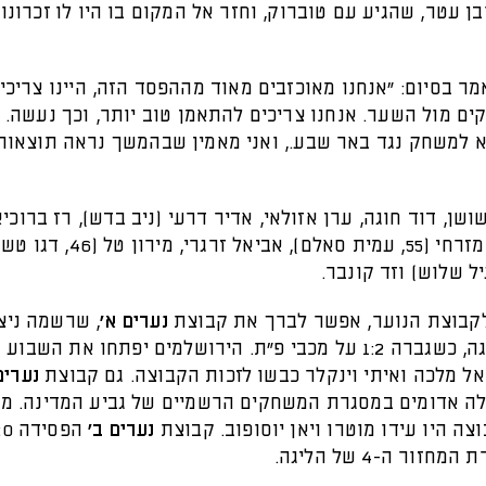
ן עטר, שהגיע עם טוברוק, וחזר אל המקום בו היו לו זכרונות
ר בסיום: "אנחנו מאוכזבים מאוד מההפסד הזה, היינו צריכי
קים מול השער. אנחנו צריכים להתאמן טוב יותר, וכך נעשה. 
 למשחק נגד באר שבע., ואני מאמין שבהמשך נראה תוצאות
ושן, דוד חוגה, ערן אזולאי, אדיר דרעי (ניב בדש), רז ברוכי
כהן, ליאון מזרחי (55, עמית סאלם), אביא
קבוצת הנוער, אפשר לברך את קבוצת
נערים א'
, שרשמה ניצ
בכורה בליגה, כשגברה 1:2 על מכבי פ"ת. הירושלמים יפתחו את השבו
ל מלכה ואיתי וינקלר כבשו לזכות הקבוצה. גם קבוצת
נערים
מעלה אדומים במסגרת המשחקים הרשמיים של גביע המדינה. מ
צה היו עידו מוטרו ויאן יוסופוב. קבוצת
נערים ב'
זור ה-4 של הליגה.