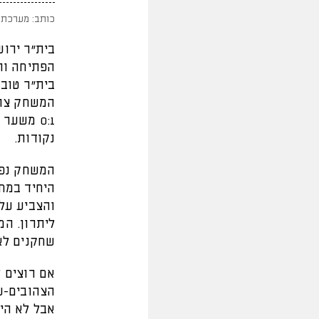
כותב: מערכת 
הפתיחה וה
בית"ר טובר
המשחק צהלה
0:1 משע
נקודות.
היחיד במח
והצביע על
שחקנים לא
אם רוצים 
הצהובים-ש
אבל לא הי