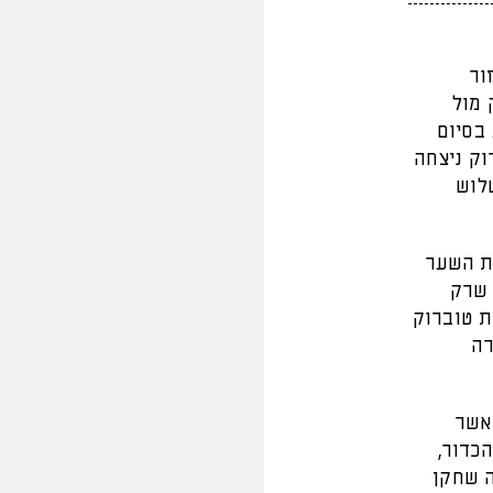
חזור
 מול
 בסיום
וק ניצחה
לוש
 הצליחו להשיג את השער
 שרק
ת טוברוק
 בעשרה
אשר
כדור,
ה שחקן