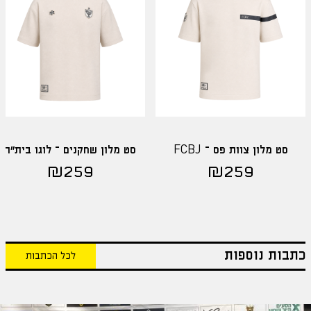
סט מלון צוות פס – FCBJ
סט מלון שחקנים – לוגו בית"ר
₪
259
₪
259
כתבות נוספות
לכל הכתבות