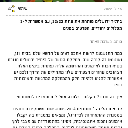
שיתוף
5 יולי 2022
בית״ר ירושלים פותחת את עונת 22/23, עם אפשרות ל-3
מסלולים יחודיים. הפרטים בפנים
כותב: מערכת האתר
כמה התגעגענו לראות אתכם רצים על הדשא שלנו בבית וגן,
ואוטוטו זה קורה שוב. מחלקת הנוער של בית״ר ירושלים חוזרת
בשיא הכוח לאימונים וההרשמה אליה נפתחת בימים האלה.
הצהובים שחורים הצעירים שלנו מתחילים את הדרך ולכם יש
אפשרות להגיע ולהיות חלק מהמחלקה המרגשת והאיכותית
בעיר.
איך זה עובד? בקלות.
שלושה מסלולים
עומדים לרשותכם:
קבוצות הליגה
– שנתונים 2006-2014 אשר משחקים ורשומים
במסגרת ההתאחדות לכדורגל, נמצאים במסגרת בה יקבלו
אימונים והכנה אינטנסיבית, ניסיון בהתמודדות עם מצבי לחץ
ודקות משחק משמעותיות לילדים. המחלקה כמובן דוגלת גם