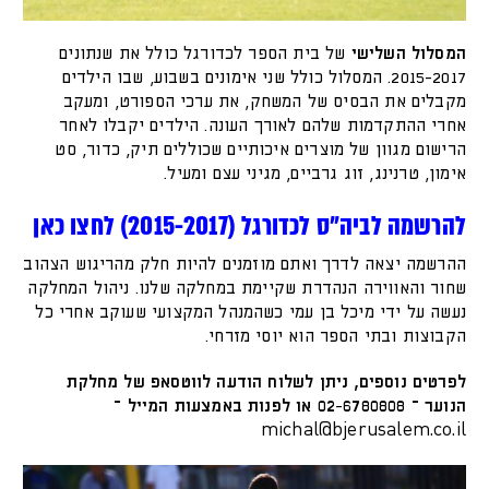
המסלול השלישי
של בית הספר לכדורגל כולל את שנתונים
2015-2017. המסלול כולל שני אימונים בשבוע, שבו הילדים
מקבלים את הבסיס של המשחק, את ערכי הספורט, ומעקב
אחרי ההתקדמות שלהם לאורך העונה. הילדים יקבלו לאחר
הרישום מגוון של מוצרים איכותיים שכוללים תיק, כדור, סט
אימון, טרנינג, זוג גרביים, מגיני עצם ומעיל.
להרשמה לביה״ס לכדורגל (2015-2017) לחצו כאן
ההרשמה יצאה לדרך ואתם מוזמנים להיות חלק מהריגוש הצהוב
שחור והאווירה הנהדרת שקיימת במחלקה שלנו. ניהול המחלקה
נעשה על ידי מיכל בן עמי כשהמנהל המקצועי שעוקב אחרי כל
הקבוצות ובתי הספר הוא יוסי מזרחי.
לפרטים נוספים, ניתן לשלוח הודעה לווטסאפ של מחלקת
הנוער – 02-6780808 או לפנות באמצעות המייל –
michal@bjerusalem.co.il