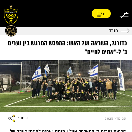
0
חזרה
כדורגל, השראה ועל האש: המפגש המרגש בין נערים
ב׳ ל-״אחים לחיים״
שיתוף
25 מרץ 2025
קבוצת נערים ב’ התארחה אצל עמותת “אחים לחיים” לערב של