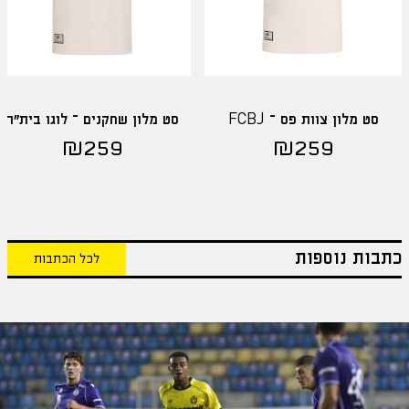
סט מלון צוות פס – FCBJ
סט מלון שחקנים – לוגו בית"ר
₪
259
₪
259
כתבות נוספות
לכל הכתבות