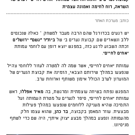
השראה, רוח לחימה ואמונה עצמית
כותב: מערכת האתר
יש רגעים בכדורגל שהם הרבה מעבר למשחק – כאלה שנכנסים
ללב ונשארים שם. קבוצת נערים ב’ של
בית”ר “גשם” ירושלים
זכתה השבוע לרגע כזה, במפגש יוצא דופן עם לוחמי עמותת
“
אחים לחיים
”.
עמותת ״אחים לחיים״, אשר שמה לה למטרה לעזור ללוחמי צה״ל
שנפצעו במהלך שירותם הצבאי, הזמינה את קבוצת הנערים של
המועדון לערב הכולל אימון משותף וארוחת ערב.
המפגש נפתח בשיחה עוצמתית ומרגשת, בה
מאיר אפללו
, ראש
עמותת “אחים לחיים”, סיפר לנערים על מטרת העמותה ועל
התמיכה שהיא מעניקה ללוחמים שנפצעו במהלך פעילות
מבצעית. עוזר המאמן בקבוצה,
בר כהן
, שהוא עצמו חלק
מהעמותה ונפצע במהלך מבצע “צוק איתן”, היה שם כדי לשתף
מניסיונו.