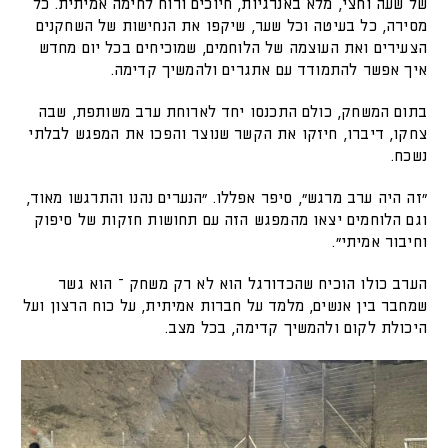
של שעה וחצי, מלא באנרגיות, חיוכים ורוח לחימה אמיתית. כל
מסירה, כל בעיטה וכל שער, שיקפו את הנחישות של השחקנים
הצעירים ואת העוצמה של הלוחמים, שמוכיחים בכל יום מחדש
איך אפשר להתמודד עם אתגרים ולהמשיך קדימה.
בתום המשחק, כולם התכנסו יחד לארוחת ערב משותפת, שבה
צחקו, דיברו, חיזקו את הקשר שנוצר והפכו את המפגש לבלתי
נשכח.
“זה היה ערב מרגש”, סיפר אפללו. “הנערים נהנו והתרגשו מאוד,
וגם הלוחמים יצאו מהמפגש הזה עם תחושות חזקות של סיפוק
וחיבור אמיתי”.
הערב כולו הוכיח שהכדורגל הוא לא רק משחק – הוא גשר
שמחבר בין אנשים, מלמד על חברות אמיתית, על כוח הרצון ועל
היכולת לקום ולהמשיך קדימה, בכל מצב.