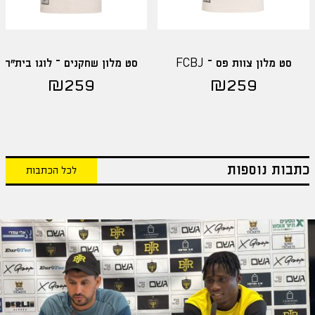
סט מלון צוות פס – FCBJ
סט מלון שחקנים – לוגו בית"ר
₪
259
₪
259
כתבות נוספות
לכל הכתבות