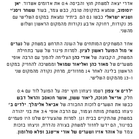
אדרי יצאה למשחק חוץ והביסה 0:4 את אדומים אשדוד.
יאן
יוסופוב
, שנמצא בתקופה טובה, כבש צמד, בעוד
ששחר ויסג'י
ושגיא ישראלי
כבשו גם הם. בית"ר נמצאת במקום השלישי עם
35 נקודות, רחוקה ארבע נקודות מהמקום הראשון ושלוש
מהשני.
אחד המשחקים המותחים של העונה התרחש במשחק של
נערים
א' מול הפועל ראשון לציון.
למרות פיגור של שער בתחילת
המשחק, הקבוצה של
אורי כהן
הצליחה להפוך עם הרבה אופי
משערים של
מאור כהן ואליאור שמואל
וממשיכה להחזיק במקום
הראשון בליגה לאחר 14 מחזורים, מרחק נקודה מהמקום שני
ו-13 מהמקום השלישי.
ילדים א' צפון
רשמו ניצחון חוץ יפה על הפועל לוד עם 0:4
חלק.
אריאל חנוכה, ליאור ששון, אושר חנאסב והראל דבש
כבשו את השערים לזכות החבורה של
אביאל אלימלך
.
ילדים ב'
ניצחו במשחק מותח וצמוד, עם הרבה אופי 3:4 את בני יהודה
במשחק שהתקיים בבית וגן. למרות שהצעירים שלנו היו פעמיים
בפיגור, הם ידעו לחזור למשחק בצורה נהדרת, וניצחו בזכות
צמד של
אוהד אזיו ושערים של אורי אייטגב ופלא סולומון.