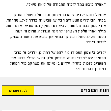
דאחלה
כובש צמד לזכות החבורה של ליאון מיאלי.
אתמול רשמו
ילדים ג' מרכז
ניצחון נהדר על הפועל רמת גן
בבית. הבית"רים הצעירים הבקיעו שביעייה בדרך ל-1:7 מהדהד.
אורי כנען
כבש שלושער,
לביא רם
הוסיף, וגם
אוריאן אדנה
,
טום
מילר ואורי חלפון
הצטרפו לחגיגה הגדולה.
טרום א'
רשמו
הפסד 2:1 להפועל רמת גן, כששי און כובש את השער המצמק
לזכות בית״ר.
ילדים ב' צפון
הפסידו 4:0 להפועל רמת גן.
ילדים א'
מרכז
הפסידו 6:2 למכבי נתניה. אוריאן אלון ורואי מרילי כבשו את
השערים לזכות בית"ר.
ילדים ב׳
סיימו את משחקם מול הפועל
רמת גן בהפסד 5:1.
חנות המוצרים
לכל המוצרים