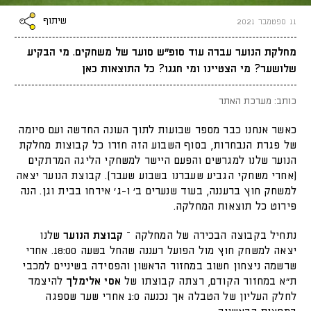
שיתוף
11 ספטמבר 2021
מחלקת הנוער עברה עוד סופ"ש סוער של משחקים. מי הבקיע
שלושער? מי הצטיינו ומי חגגו? כל התוצאות כאן
כותב: מערכת האתר
כאשר אנחנו כבר מספר שבועות לתוך העונה החדשה ועם סיומה
של פגרת הנבחרות, בסוף השבוע הזה חזרו כל קבוצות מחלקת
הנוער שלנו למגרשים והפעם היישר למשחקי הליגה המרתקים
(אחרי משחקי הגביע שעברנו בשבוע שעבר). קבוצת הנוער יצאה
למשחק חוץ ברעננה, בעוד שנערים ב׳ ו-ג׳ אירחו בבית וגן. הנה
פירוט כל תוצאות המחלקה.
נתחיל בקבוצה הבכירה של המחלקה –
קבוצת הנוער
שלנו
יצאה למשחק חוץ מול הפועל רעננה שהחל בשעה 18:00. אחרי
שרשמה ניצחון חשוב במחזור הראשון והפסידה בשיניים למכבי
ת״א במחזור הקודם, רצתה קבוצתו של
אסי אלימלך
להיצמד
לחלק העליון של הטבלה אך נכנעה 1:0 אחרי שער שספגה