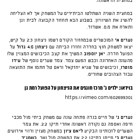
במחצית הראשונה.
במחצית השניה השתלטו הבית״רים על המשחק אך לא הצליחה
להשיג את השיוויון. בשבוע הבא תחזור הקבוצה לבית וגן
ותארח את מ.ס. אשדוד.
נערים א'
המוכשרים שבמחזור הקודם רשמו ניצחון 2:3 על ק״ש,
יצאו למשחק חוץ בחדרה וחזרו הביתה עם
ניצחון 4:6 גדול
על
הפועל חדרה.
יאן יוספוב
המשיך את קצב הכיבושים המצוין שלו
מהעונה האחרונה וכבש הפעם צמד. צמד שערים נוסף של
עידו
מוטרו
, וכיבושים של שגיא יחזקאל וראם טל חתמו את התוצאה
עבור הצהובים שחורים.
בוידאו: ילדים ג׳ מרכז חוגגים את הניצחון על הפועל רמת גן
https://vimeo.com/602699301
נערים ג'
של חיים בנדה פתחה עונה עם משחק ביתי מול מכבי
חיפה ואספה גם נקודה ראשונה אחרי תיקו 2:2. את צמד
השערים לזכותינו הבקיע
ליאם ציון
במשחק מצוין ורווי אירועים.
נערים ב'
סיימו בתיקו 2:2 את המשחק מול נשר,
כשמג'ד