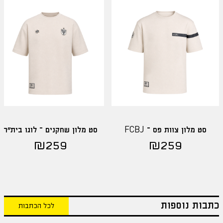
סט מלון צוות פס – FCBJ
סט מלון שחקנים – לוגו בית"ר
₪
259
₪
259
כתבות נוספות
לכל הכתבות