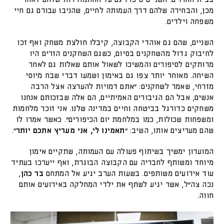
מכן, והבחירה שלהם דרך העמותה לחיים, שהניבו עבורם גם חיי
משפחה וילדים.
השניים, שהם גם אוהדי הקבוצה, קיבלו חולצת משחק ואף זכו
לחיבוק גדול מהשחקנים בסיום, כשגם השחקנים הזרים היו
מרותקים לסיפורים והמשיכו לשאול אותם שאלות גם לאחר
השיחה. מאוחר יותר צפו גם באימון ושמעו דברי שבח מיוסי
מזרחי, שאמר לשחקנים: "אתם דמויות להערצה אצל הרבה
אנשים, אבל הם הגיבורים האמיתיים, הם אלה שבזכותם אנחנו
משחקים כדורגל בביטחה וחיים במדינה שלנו. אני זוכר מלחמות
ומשפחות שכולות, כמו במלחמת יום הכיפורים". כאשר אמרו לו
שהם מעריצים אותו, השיב: "
תאמינו לי, אני מעריץ אתכם יותר
".
המועדון ימשיך בשיתוף פעולה עם העמותה, שתקיים אימון
מיוחד ומשותף לחבריה עם הקבוצה הבוגרת, ואף ייערכו בעתיד
עוד אירועים משותפים. בשעות הערב יגיע אל המתחם
בר כהן
,
נכה צה"ל, אשר יגיע לשתף את ילדי המחלקה באירועים אותם
חווה.