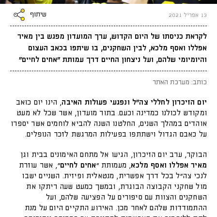
שיתוף
13 אפריל 2021
לקראת כניסתו של היום הקדוש, ערך המועדון מפגש בין מאיר
אפללו ואסף מלכא, לבין השחקנים, בו שיתפו בכאב העצום
והיומיומי שלהם, ועל ניצחון החיים דרך עמותת "אחים לחיים"
כותב: מערכת האתר
יום הזיכרון לחללי צה"ל ונפגעי פעולות האיבה
, הינו יום כואב
ומקודש לכולנו כמדינה וכעם. בתור מועדון, אשר שכל לא מעט
אוהדים במהלך השנים, החלטנו השנה להביא לוחמים אשר יספרו
על כאבם הגדול וישתתפו בפעילות המרגשת לזכר הנופלים.
הבוקר, ערב יום הזיכרון, הגיעו אל מתחם האימונים בבית וגן
מאיר אפללו ואסף מלכא
, מעמותת "
אחים לחיים
", אשר עוזרת
לנכי צה"ל בכל דרך אפשרית, מנטאלית ופיזית. השניים ישבו
מול שחקני הקבוצה הבוגרת, ובמשך כמעט שעה ריתקו את
השחקנים והצוות עם סיפורים על הפציעה שלהם, ועל
ההתמודדות שלהם לאחר מכן. האירוע התקיים היום על מנת