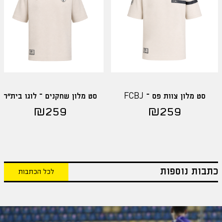
סט מלון צוות פס – FCBJ
סט מלון שחקנים – לוגו בית"ר
₪
259
₪
259
כתבות נוספות
לכל הכתבות