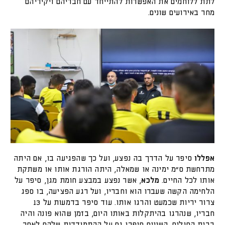
לתת ללוחמים את האפשרות להתייחד עם חבריהם ויקיריהם
מחר באירועים שונים.
אפללו
סיפר על הדרך בה נפצע, ועל כך שהפגיעה בו, אם היתה
מתרחשת ס"מ ימינה או שמאלה, היתה הורגת אותו או משתקת
אותו לכל החיים.
מלכא
, אשר נפצע במבצע חומת מגן, סיפר על
הלחימה הקשה שעברו הוא וחבריו, ועל רגע הפציעה, בו ספג
צרור יריות שכמעט והרגו אותו. עוד סיפר בדמעות על 13
חבריו, שנהרגו בהיתקלות באותו היום, בזמן שהוא פונה והיה
בבית החולים. השניים סיפרו גם על ההתמודדות שלהם לאחר