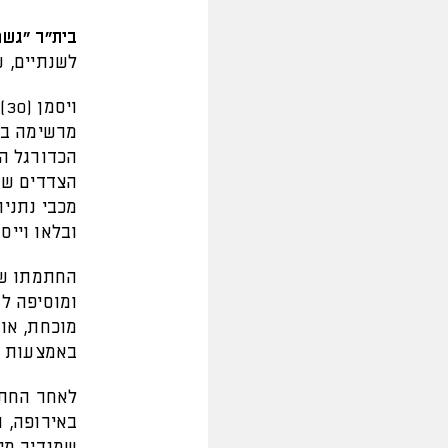
בית"ר "גשם
לשנתיים, ע
ו
מרשימה בל
הכדורגל הי
הצדדים שה
מכבי נתניה
ובלאו וייס 
החתמתו של
ומוסיפה למ
מוכחת, או
באמצעות סו
לאחר החתי
באירופה, 
שמגדיר מי