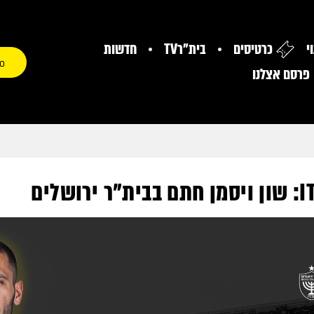
י
כרטיסים
בית"רTV
חדשות
0
פרסם אצלנו
שלים