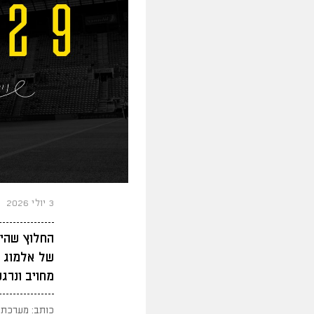
3 יולי 2026
החלוץ שהיה
של אלמוג כ
מחויב ונרג
כותב: מערכת 