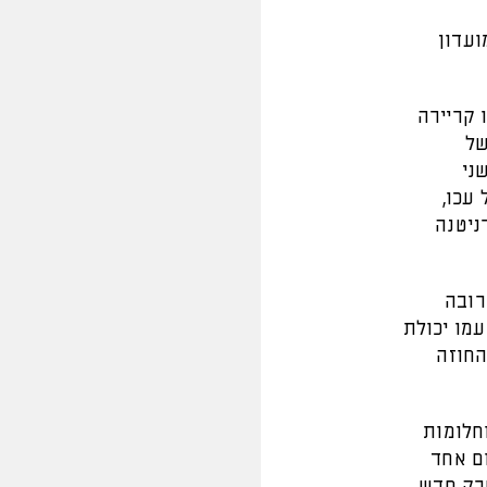
ועדון
ו קריירה
של
ני
עכו,
ניטנה
רובה
עמו יכולת
החוזה
חלומות
ום אחד
פרק חדש