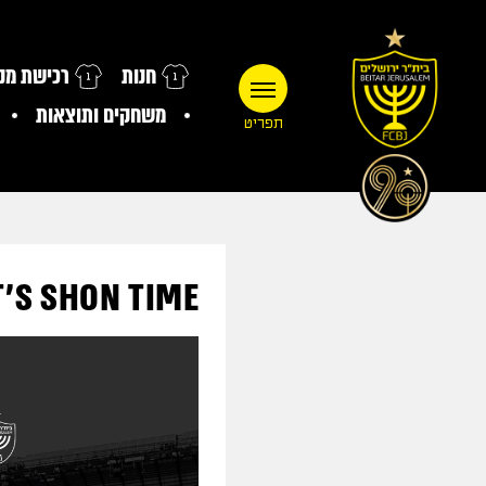
חנות
רכישת מנו
משחקים ותוצאות
תפריט
IT'S SHON TIME: שון ויסמן חתם בבית"ר ירו