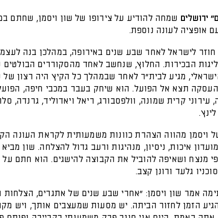
" ירושלים
שמחה להודיע על צירופו של שון ויסמן, שחתם במ
ם אופציה לעונה נוספת.
יסמן (30) חוזר לישראל לאחר שבע שנים באירופה, במהלכן בנה לעצמ
יגות הבכירות. החלוץ, שנחשב לאחד מהסקוררים הבולטים 
שראלי, מגיע לבית"ר לאחר שבמהלך כל הקיץ היה רצון של ש
עסקה תצא אל הפועל. הוא שיחק בעבר במכבי חיפה, הפועל 
, עירוני קרית שמונה, וולפסבורג, ריאל ויאדוליד, גרנדה, סלר
לינץ.
 ויסמן מהווה הצהרת כוונות משמעותית לקראת העונה הק
ועדון איכות, ניסיון, מנהיגות ורעב גדול להצלחה. שון מביא 
פי מנצח ושאיפה להוביל את הקבוצה להישגים. הוא חתם על 
כניו גלעד ורונן קצב.
מה אמר שון ויסמן: "אחרי שבע שנים של אתגרים, הצלחות ו
הגיע הזמן לחזור הביתה. יש מסעות שמעצבים אותך, ויש מק
 אתה באמת. היום אני סוגר פרק משמעותי בקריירה ופותח 