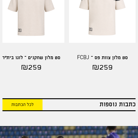
סט מלון צוות פס – FCBJ
סט מלון שחקנים – לוגו בית"ר
₪
259
₪
259
כתבות נוספות
לכל הכתבות