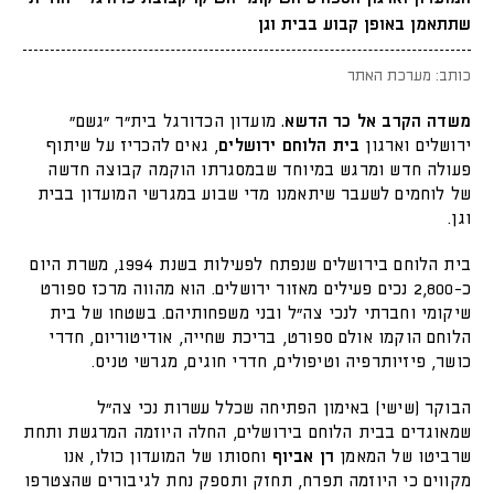
שתתאמן באופן קבוע בבית וגן
כותב: מערכת האתר
משדה הקרב אל כר הדשא.
מועדון הכדורגל בית״ר "גשם"
ירושלים וארגון
בית הלוחם ירושלים
, גאים להכריז על שיתוף
פעולה חדש ומרגש במיוחד שבמסגרתו הוקמה קבוצה חדשה
של לוחמים לשעבר שיתאמנו מדי שבוע במגרשי המועדון בבית
וגן.
בית הלוחם בירושלים שנפתח לפעילות בשנת 1994, משרת היום
כ-2,800 נכים פעילים מאזור ירושלים. הוא מהווה מרכז ספורט
שיקומי וחברתי לנכי צה"ל ובני משפחותיהם. בשטחו של בית
הלוחם הוקמו אולם ספורט, בריכת שחייה, אודיטוריום, חדרי
כושר, פיזיותרפיה וטיפולים, חדרי חוגים, מגרשי טניס.
הבוקר (שישי) באימון הפתיחה שכלל עשרות נכי צה״ל
שמאוגדים בבית הלוחם בירושלים, החלה היוזמה המרגשת ותחת
שרביטו של המאמן
רן אביוף
וחסותו של המועדון כולו, אנו
מקווים כי היוזמה תפרח, תחזק ותספק נחת לגיבורים שהצטרפו