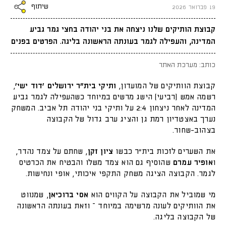
שיתוף
19 פברואר 2026
קבוצת הותיקים שלנו ניצחה את בני יהודה בחצי גמר גביע
המדינה, והעפילה לגמר בעונתה הראשונה בליגה. הפרטים בפנים
כותב: מערכת האתר
קבוצת הוותיקים של המועדון,
ותיקי
בית"ר ירושלים 'דוד ישי'
,
רשמה אמש (רביעי) הישג מרשים במיוחד כשהעפילה לגמר גביע
המדינה לאחר ניצחון 2:4 על ותיקי
בני יהודה תל אביב
. המשחק
נערך באצטדיון רמת גן והציג ערב גדול של הקבוצה
בצהוב-שחור.
את השערים לזכות בית״ר כבשו
ציון זקן
, שחתם על צמד נהדר,
ו
אופיר עמרם
שהוסיף גם הוא צמד משלו והבטיח את הכרטיס
לגמר. הקבוצה הציגה משחק התקפי איכותי, אופי ונחישות.
מי שמוביל את הקבוצה על הקווים הוא
אסי ברוכיאן
, שמנווט
את הוותיקים לעונה מרשימה במיוחד – וזאת בעונתה הראשונה
של הקבוצה בליגה.