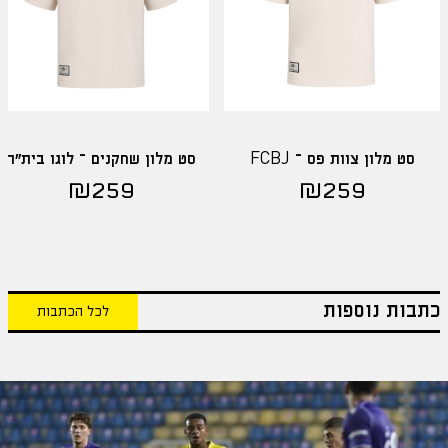
סט מלון צוות פס – FCBJ
סט מלון שחקנים – לוגו בית"ר
₪
259
₪
259
כתבות נוספות
לכל הכתבות