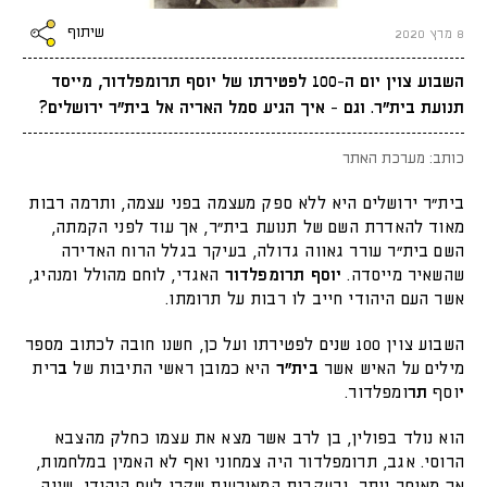
שיתוף
8 מרץ 2020
השבוע צוין יום ה-100 לפטירתו של יוסף תרומפלדור, מייסד
תנועת בית"ר. וגם - איך הגיע סמל האריה אל בית"ר ירושלים?
כותב: מערכת האתר
בית"ר ירושלים היא ללא ספק מעצמה בפני עצמה, ותרמה רבות
מאוד להאדרת השם של תנועת בית"ר, אך עוד לפני הקמתה,
השם בית"ר עורר גאווה גדולה, בעיקר בגלל הרוח האדירה
שהשאיר מייסדה.
יוסף תרומפלדור
האגדי, לוחם מהולל ומנהיג,
אשר העם היהודי חייב לו רבות על תרומתו.
השבוע צוין 100 שנים לפטירתו ועל כן, חשנו חובה לכתוב מספר
מילים על האיש אשר
בית"ר
היא כמובן ראשי התיבות של
ב
רית
י
וסף
תר
ומפלדור.
הוא נולד בפולין, בן לרב אשר מצא את עצמו כחלק מהצבא
הרוסי. אגב, תרומפלדור היה צמחוני ואף לא האמין במלחמות,
אך מאוחר יותר, ובעקבות המאורעות שקרו לעם היהודי, שינה