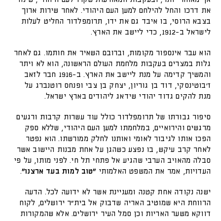
את דרכו והחל להילחם למען העם היהודי. לאחר שירות ארוך
בצבא הרוסי, בו איבד גם את ידו, תרומפלדור החליט לעלות
לישראל ב-1912, כדי ליישב את הארץ.
הוא עבר אינספור מקומות, וברובם השאיר את חותמו. גם לאחר
גלות במצרים בעקבות מלחמת העולם הראשונה, הוא לא ויתר
והמשיך קדימה על מנת ליישב את הארץ. ב-1916 חבר לזאב
ז'בוטינסקי, דוד בן גוריון, יצחק בן צבי ופנחס רוטנברג על
מנת להקים גדוד יהודי שידאג ליהודים בארץ ישראל.
סיפור גבורתו של תרומפלדור כולל עוד עשרות קרבות ורגעים
מרגשים והירואיים, במלחמתו למען העם היהודי, שללא ספק
הפכו אותו לגיבור לאומי ואותנו לחלק ממורשתו. הוא נפטר
לאחר קרב עיקש, בו נפצע כשהגן על אחת מבנות היישוב אשר
סבלה מהאויב הערבי שהגיע אל פתחי תל חי. לפני מותו, על פי
העדויות, אמר את המשפט האלמותי
"טוב למות בעד ארצנו"
.
ישנה נקודה אחת קטנה ומעניינת אשר לא ידועה לכל. הדעה
הרווחת היא שמוטיב האריה שדבוק אל בית"ר ירושלים, לקוח
דווקא משער האריות וכן סמל העיר ירושלים. אלא שהמקורות