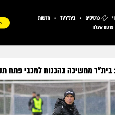
י
כרטיסים
בית"רTV
חדשות
0
פרסם אצלנו
 בית"ר ממשיכה בהכנות למכבי פתח תק