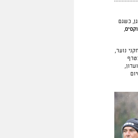
ן, כשגם
וקסיס
,
ני נוער,
צטרף
עדון,
סיום