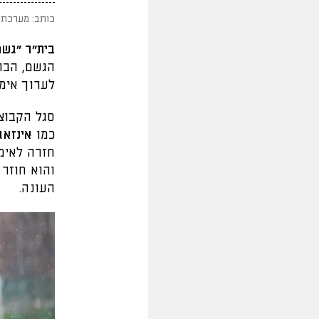
כותב: מערכת 
בית"ר "גשם
הגשם, הבר
לערוך אימו
סגל הקבוצה
כמו
אינזאגי
חזרה לאימ
העונה.