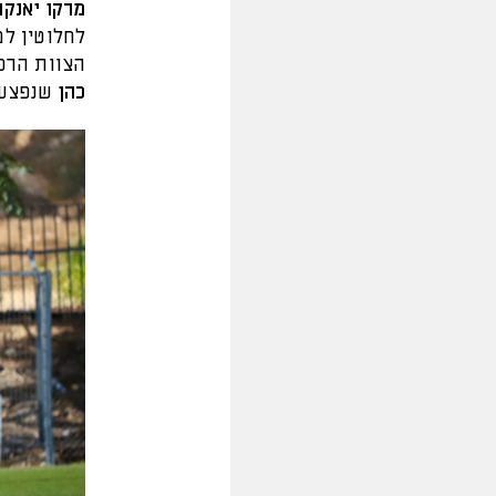
מרקו יאנקו
לחלוטין ל
הצוות הרפו
כהן
שנפצע ב