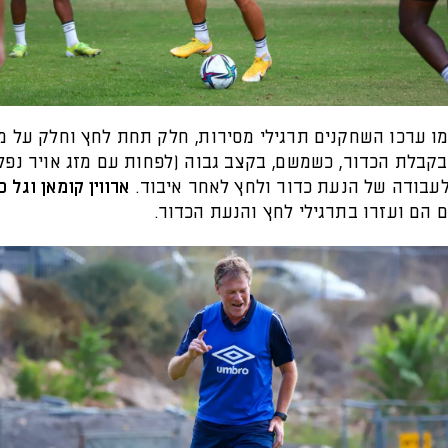
מו ערכו השחקנים תרגילי מסירות, חלק תחת לחץ וחלק על 
בקבלת הכדור, כשמשם, בקצב גבוה (לפחות עם מזג אויר נפלא
עבודה של הנעת כדור ולחץ לאחר איבוד.
ארווין קומאן וגל כ
 הם ועזרו בתרגילי לחץ והנעת הכדור.