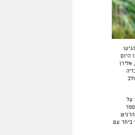
גיעו
 היום
 אלירן
ר'ה
לב
 על
ספר
הרגיש
 ביחד עם