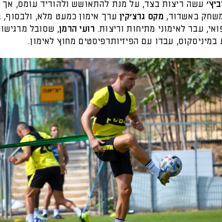
ביץ'
עשה ריצות בצד, על מנת להתאושש ולהוריד עומס, אך 
משחק באשדוד,
מקס גרצ'קין
ערך אימון כמעט מלא, ולבסוף, 
אי, עבר לאימוני מתיחות וריצות.
רועי הרמן
, שסובל מרגישו
מיניסקוס, עבדו עם הפיזיותרפיסטים מחוץ לאימון.