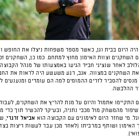
 היה היום בבית וגן, כאשר מספר משפחות ניצלו את החופש וה
השחקנים וצוות האימון מחוץ למתחם. כמו כן, השחקנים זכו
לולב לאחר שנציגי חב"ד הגיעו באמצעותו של מנהל הקבוצה,
ו את השחקנים במצווה. אגב, רגע משעשע היה לראות את החב
מנסים להסביר לזרים ההמומים למה הם עומדים ומנענעים לו
ר ההלבשה.
ם התקיימו אתמול והיום על מנת להריץ את השחקנים, לעבוד
שיפור מהמשחק מול מכבי נתניה, ובעיקר להכשיר תוך כדי מ
ל. מי שחזר היום לאימונים עם הקבוצה הוא
אביאל זרגרי
, ש
 האימון ושותף במרביתו (לאחר מכן עבר לעשות ריצות בצד
אי).