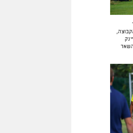
בוצה,
ינק
השאר