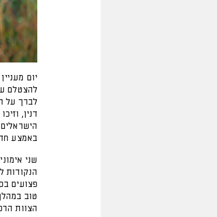
יום מעניין
להצטלם עם 
לברך על ה
דנין, וזיכ
הישראלים 
באמצע חד
שני אימוני
הנקודות ל
פצועים בסג
טוב במהלך
הצוות הרפו