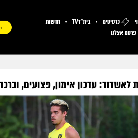
י
כרטיסים
בית"רTV
חדשות
0
פרסם אצלנו
 לאשדוד: עדכון אימון, פצועים, וברכ