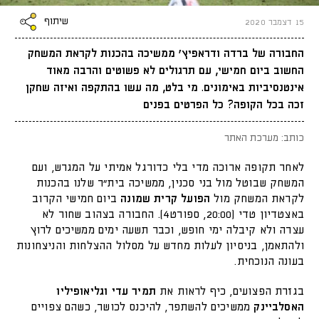
שיתוף
15 דצמבר 2020
החבורה של ברדה ודראפיץ' ממשיכה בהכנות לקראת המשחק
החשוב ביום חמישי, עם תרגולים לא פשוטים והרבה מאוד
אינטנסיביות באימונים. מי בלט, מה עשו בהתקפה ואיזה שחקן
זכה בכל הקופה? כל הפרטים בפנים
כותב: מערכת האתר
לאחר תקופה ארוכה מדי בלי כדורגל אמיתי על המגרש, ועם
המשחק שבוטל מול בני סכנין, ממשיכה בית"ר שלנו בהכנות
לקראת המשחק מול
הפועל קרית שמונה
ביום חמישי הקרוב
באצטדיון טדי (20:00, ספורט4). החבורה בצהוב שחור לא
עצרה ולא קיבלה ימי חופש, וכבר תשעה ימים ממשיכים לרוץ
ולהתאמן, בניסיון לעלות מחדש על מסלול ההצלחות והניצחונות
בעונה הנוכחית.
בגזרת הפצועים, כיף לראות את
תמיר עדי וגליאופיליו
האסלביינק
ממשיכים להשתפר, להיכנס לכושר, כשהם צפויים