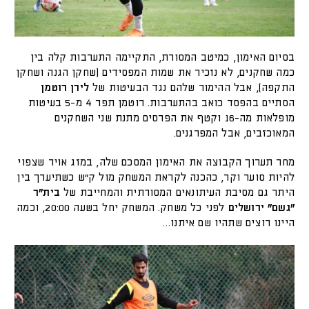
בסיום האימון, כמיטב המסורת, התקיימה התערבות קלה בין
כמה שחקנים, לא נזכיר את שמות המפסידים (שחקן הגנה ושחקן
התקפה), אבל ההימור שלהם נגד הבעיטות של
לירן רוטמן
הסתיים בהפסד כואב בהתערבות. רוטמן תפר 4 מ-5 בעיטות
מופלאות מה-16 וקטף את הפרסים מתנת שני השחקנים
המאוכזבים, אבל המפרגנים.
מחר תערוך הקבוצה את האימון המסכם שלה, במזג אויר שצפוי
להיות סוער וקר, כהכנה לקראת המשחק מול ק״ש כשתיערך בין
היתר גם מסיבת העיתונאים המסורתית והמחייבת של
בית"ר
"גשם" ירושלים
לפני כל משחק. המשחק יחל בשעה 20:00, וכמה
היינו רוצים שתהיו שם איתנו…