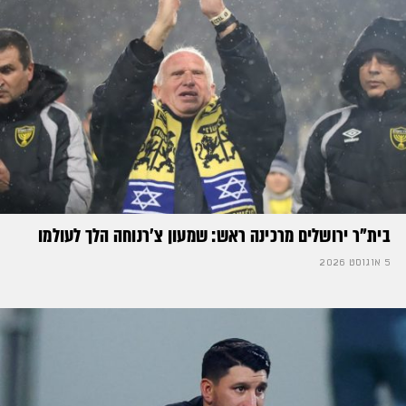
בית"ר ירושלים מרכינה ראש: שמעון צ'רנוחה הלך לעולמו
5 אוגוסט 2026