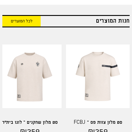
חנות המוצרים
לכל המוצרים
סט מלון צוות פס – FCBJ
סט מלון שחקנים – לוגו בית"ר
₪
259
₪
259