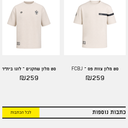
סט מלון צוות פס – FCBJ
סט מלון שחקנים – לוגו בית"ר
₪
259
₪
259
כתבות נוספות
לכל הכתבות