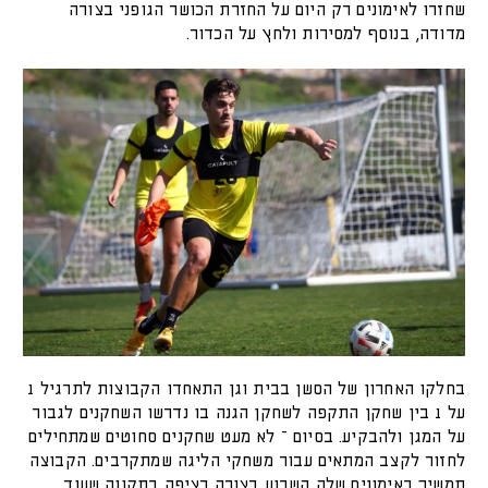
שחזרו לאימונים רק היום על החזרת הכושר הגופני בצורה
מדודה, בנוסף למסירות ולחץ על הכדור.
בחלקו האחרון של הסשן בבית וגן התאחדו הקבוצות לתרגיל 1
על 1 בין שחקן התקפה לשחקן הגנה בו נדרשו השחקנים לגבור
על המגן ולהבקיע. בסיום – לא מעט שחקנים סחוטים שמתחילים
לחזור לקצב המתאים עבור משחקי הליגה שמתקרבים. הקבוצה
תמשיך באימונים שלה השבוע בצורה רציפה בתקווה שעוד