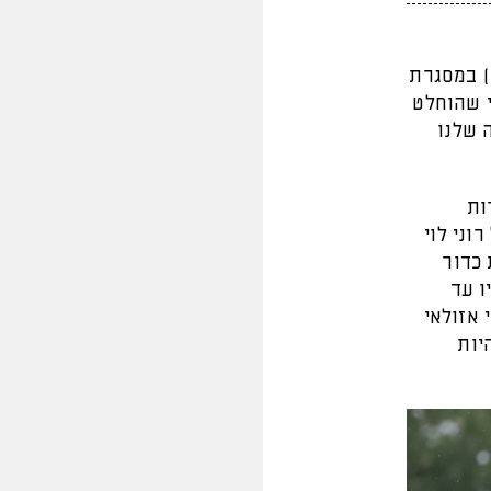
(15.03, 20:15) במסגרת
י שהוחלט
 שלנו
ות
וני לוי
 כדור
ו עד
 אזולאי
יות