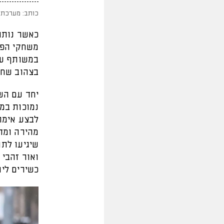
כותב: מערכת 
כאשר נותרו לה 3 ימים בל
משחקי הפלי
במשותף ע
בצהוב שחור
יחד עם הש
נמוכות במי
לבצע אימו
מהירה ומד
שיגיעו לתו
ואור זהבי 
כשירים ליו