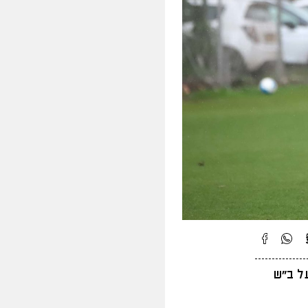
ל ב״ש