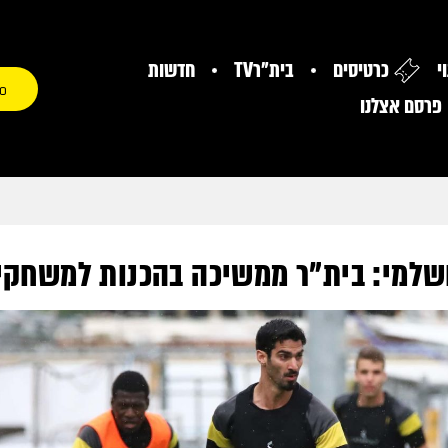
י
כרטיסים
בית"רTV
חדשות
0
פרסם אצלנו
שלמי: בית״ר ממשיכה בהכנות למשחקי