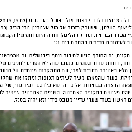
האתר
בד למפגש מול
הפועל באר שבע
יאוף העליון, שישוחק כזכור אל מול אצטדיון טדי הריק (כפ
״י
משרד הבריאות
ו
מנהלת הליגה
) חזרה היום (חמישי) הקבוצה
 לאימונים סדירים במתחם בית וגן.
חקנים, גם החורף הגיע לסיבוב נוסף בירושלים עם טמפרטור
וחד, רוחות עזות וגשמים. כמובן שזה לא הפריע לחניכים של ר
ן מלא באווירה חיובית למדי, עם התמקדות מיוחדת על הנעת
ויקת, בעוד שהמאמן מעיר לעיתים תכופות ומתקן את שחקני
צאה הרצויה מבחינתו. אל כר הדשא עלו גם תמיר עדי, שלומי
שהיו פצועים בתקופה האחרונה. השניים האחרונים צפויים לה
ם ראשון בעוד שעדי עדיין מגובס בידו ולא יהיה בסגל.