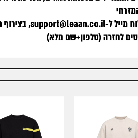
המזרחי 
ח מייל ל
-support@leaan.co.il
, בצירוף 
רטים לחזרה (טלפון+שם מלא)