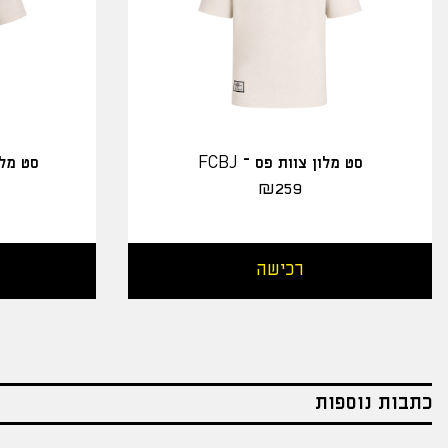
סט מלון צוות פס – FCBJ
סט מלו
₪
259
רכישה
כתבות נוספות