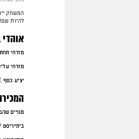
המשחק ייע
להיות שם!
אוהדי ב
מזרחי תחתו
מזרחי עליו
יציע כסף E+
המכירה
מנויים שהם 
בית"ריסט VIP או מנויים