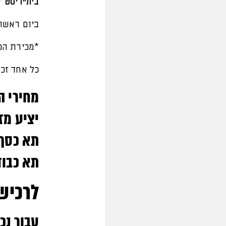
בית"ריסט
– ע
ביום ראשון ה-15.9 בשעה 8:00 תפתח המ
*מכירת הכר
כל אחד זכ
מחירי ה
יציע מזרח‬
‫תא כסף – 0‬
‫תא כבוד – 
‫לרכי
עבור נכ