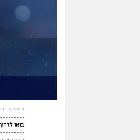
9 ספטמבר 2019
בואו לדחו‬
כותב: מערכת 