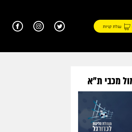
עגלת קניות
ול מכבי ת"א