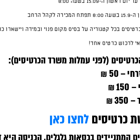
ד יום ראשון ה-15.09 בשעה 8:00
כירה לקהל הרחב
טיסים בכל קטגוריה על בסיס מקום פנוי ובמידה ויישארו כר
אי לרכוש כרטיס אחד!
כרטיסים (לפני עמלות משרד הכרטיסים):
י – 50 ₪
15 ₪
350 ₪
שת כרטיסים
לחצו כאן‬
ים המתניידים בכסאות גלגלים, הכניסה היא ד