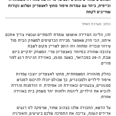
וכייפית, ביחד עם עמדות איפור מחוץ לאצטדיון ושלוש נקודות
שחייבים לקחת
כותב: מערכת האתר
זהו, הליגה הסדירה אוטוטו עומדת להסתיים ועכשיו צריך אתכם
איתנו, הכי חזק שאפשר. מכירת הכרטיסים למשחק הבית מול
עירוני טבריה נפתחה וזה הזמן לשריין מקום לשבת
צהובה-שחורה במיוחד באצטדיון טדי. המשחק יתקיים ביום
שבת, ה-28 בפברואר, בשעה 15:00, באווירה חגיגית רגע לפני
פורים.
כחלק מהחוויה המשפחתית, מחוץ לאצטדיון יוצבו עמדות
איפור לילדים ולמבוגרים, כך שכולם יוכלו להיכנס למגרש
ססגוניים, צבעוניים ובאווירת חג אמיתית. זו הזדמנות נהדרת
להביא את הילדים, ליהנות ולחוות יחד משחק בית באווירה
אחרת.
על הדשא, החבורה שלנו בצהוב שחור, שניפקה לנו רגעים
אדירים העונה, צריכה את התמיכה שלכם ביציעים, והאנרגיה