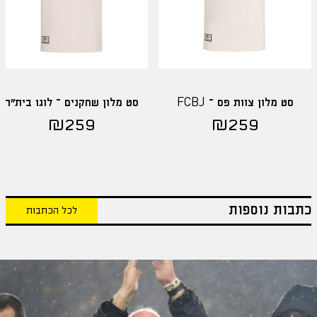
סט מלון צוות פס – FCBJ
סט מלון שחקנים – לוגו בית"ר
₪
259
₪
259
כתבות נוספות
לכל הכתבות