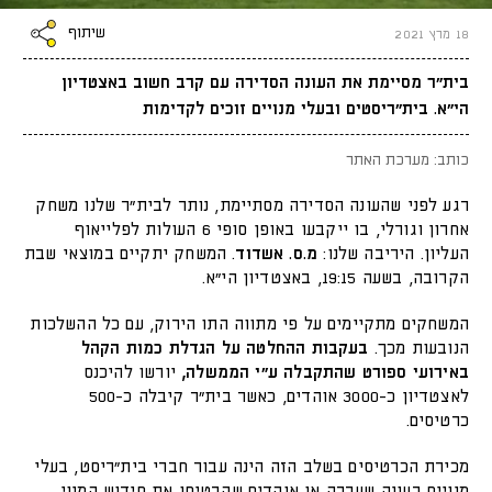
שיתוף
18 מרץ 2021
בית״ר מסיימת את העונה הסדירה עם קרב חשוב באצטדיון
הי״א. בית״ריסטים ובעלי מנויים זוכים לקדימות
כותב: מערכת האתר
רגע לפני שהעונה הסדירה מסתיימת, נותר לבית״ר שלנו משחק
אחרון וגורלי, בו ייקבעו באופן סופי 6 העולות לפלייאוף
העליון. היריבה שלנו:
מ.ס. אשדוד
. המשחק יתקיים במוצאי שבת
הקרובה, בשעה 19:15, באצטדיון הי״א.
המשחקים מתקיימים על פי מתווה התו הירוק, עם כל ההשלכות
הנובעות מכך.
בעקבות ההחלטה על הגדלת כמות הקהל
באירועי ספורט שהתקבלה ע״י הממשלה,
יורשו להיכנס
לאצטדיון כ-3000 אוהדים, כאשר בית״ר קיבלה כ-500
כרטיסים.
מכירת הכרטיסים בשלב הזה הינה עבור חברי בית"ריסט, בעלי
מנויים בעונה שעברה או אוהדים שהבטיחו את חידוש המנוי