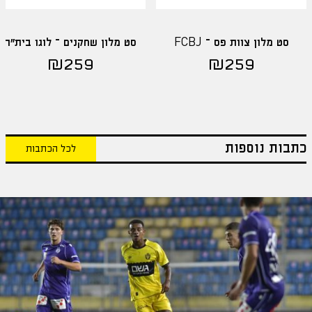
סט מלון צוות פס – FCBJ
סט מלון שחקנים – לוגו בית"ר
₪
259
₪
259
כתבות נוספות
לכל הכתבות