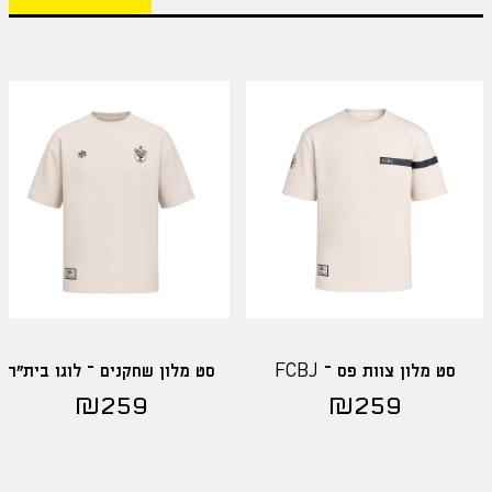
סט מלון צוות פס – FCBJ
סט מלון שחקנים – לוגו בית"ר
₪
259
₪
259