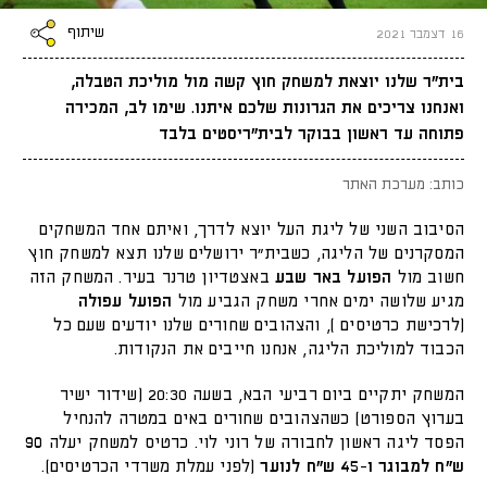
שיתוף
16 דצמבר 2021
בית"ר שלנו יוצאת למשחק חוץ קשה מול מוליכת הטבלה,
ואנחנו צריכים את הגרונות שלכם איתנו. שימו לב, המכירה
פתוחה עד ראשון בבוקר לבית"ריסטים בלבד
כותב: מערכת האתר
הסיבוב השני של ליגת העל יוצא לדרך, ואיתם אחד המשחקים
המסקרנים של הליגה, כשבית"ר ירושלים שלנו תצא למשחק חוץ
חשוב מול
הפועל באר שבע
באצטדיון טרנר בעיר. המשחק הזה
מגיע שלושה ימים אחרי משחק הגביע מול
הפועל עפולה
(לרכישת כרטיסים
), והצהובים שחורים שלנו יודעים שעם כל
הכבוד למוליכת הליגה, אנחנו חייבים את הנקודות.
המשחק יתקיים ביום רביעי הבא, בשעה 20:30 (שידור ישיר
בערוץ הספורט) כשהצהובים שחורים באים במטרה להנחיל
הפסד ליגה ראשון לחבורה של רוני לוי. כרטיס למשחק יעלה
90
ש"ח למבוגר ו-45 ש"ח לנוער
(לפני עמלת משרדי הכרטיסים).