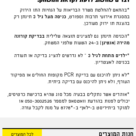
*בהתאם להחלטת משרד הבריאות על הנחיות התו הירוק
במסגרת אירועי תרבות וספורט,
כניסה מעל גיל 3
תינתן רק
בהצגת תו ירוק מעודכן.
*הכניסה תינתן גם למציגים תוצאה שלילית
בבדיקת קורונה
מהירה (אנטיגן)
ב-24 השעות שלפני המשחק.
*
ילדים מתחת לגיל 3
– לא נדרשים להציג בדיקה או תעודה
בכניסה לאצטדיון.
*לא ניתן להיכנס עם בדיקת PCR מקופות החולים או מפיקוד
העורף, ולא ניתן להיכנס עם בדיקה ביתית.
*אוהדים אשר נתקלים בבעיה מכל סוג שהיא ברכישת כרטיסים,
יכולים לפנות בהודעת וואטסאפ למספר 050-3002526 או
למוקד בית״ריסט ב-״לאן״ ב-*8778 על מנת לקבל עזרה.
חנות המוצרים
לכל המוצרים