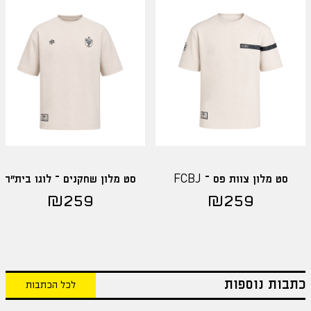
סט מלון צוות פס – FCBJ
סט מלון שחקנים – לוגו בית"ר
₪
259
₪
259
כתבות נוספות
לכל הכתבות