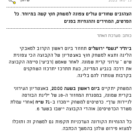
שיתוף
13 ינואר 2022
הצהובים שחורים עולים צפונה למשחק חוץ קשה במיוחד. כל
הפרטים, המחירים וההנחיות בפנים
כותב: מערכת האתר
בית"ר "גשם" ירושלים
תחזור ביום ראשון הקרוב למאבקי
הליגה ותצא למשחק חוץ באצטדיון של הקבוצה הכי צפונית
שיש – עירוני קרית שמונה. לאחר שאמש (רביעי) סיימה הקבוצה
את דרכה בגביע המדינה, כעת תתרכז יתרכזו השחקנים
בקרבות שנותרו להם בליגה.
המשחק יתקיים
ביום ראשון בשעה 20:00
, באצטדיון העירוני
בקרית שמונה, במסגרת המחזור ה-18 של "ליגת הבורסה
לניירות ערך". כרטיסים למשחק יימכרו ב-
71 ש״ח
(אחרי עמלת
משרד הכרטיסים). אוהדי הקבוצה יישבו בשער 6.
כל ההנחיות הקורונה העדכניות תקפות גם למשחק זה ותוכלו
למצוא פירוט שלהן בהמשך הכתבה.