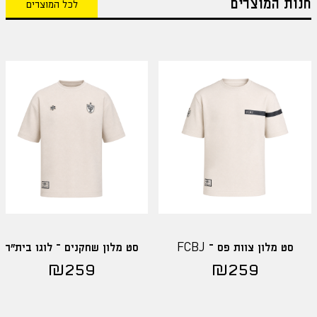
חנות המוצרים
לכל המוצרים
סט מלון צוות פס – FCBJ
סט מלון שחקנים – לוגו בית"ר
₪
259
₪
259