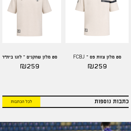
סט מלון צוות פס – FCBJ
סט מלון שחקנים – לוגו בית"ר
₪
259
₪
259
כתבות נוספות
לכל הכתבות