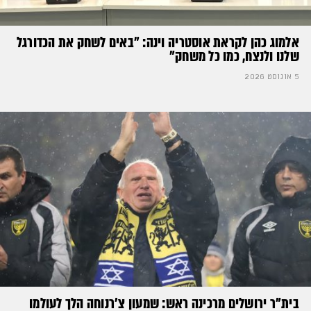
אלמוג כהן לקראת אוסטריה וינה: ״באים לשחק את הכדורגל
שלנו ולנצח, כמו כל משחק״
5 אוגוסט 2026
בית"ר ירושלים מרכינה ראש: שמעון צ'רנוחה הלך לעולמו