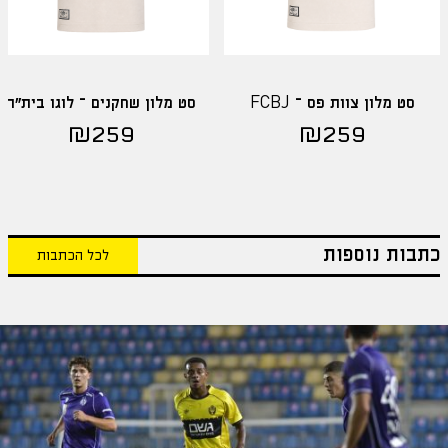
סט מלון צוות פס – FCBJ
סט מלון שחקנים – לוגו בית"ר
₪
259
₪
259
כתבות נוספות
לכל הכתבות