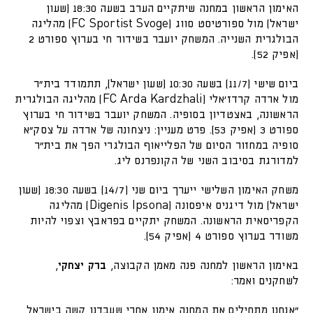
האימון הראשון במחנה שיתקיים הערב בשעה 18:30 (שעון
ישראל) מול ספורטיסט סווג (FC Sportist Svoge) מהליגה
הבולגרית השנייה. המשחק יועבר בשידור חי בערוץ ספורט 2
(אפיק 52).
ביום שישי (11/7) בשעה 10:30 (שעון ישראל), תתמודד בית״ר
מול ארדה קרדז׳אלי (FC Arda Kardzhali) מהליגה הבולגרית
הראשונה, באצטדיון בסופיה. המשחק יועבר בשידור חי בערוץ
ספורט 3 (אפיק 53). פרט מעניין: ניצחונה של ארדה על צסק״א
סופיה במחזור הסיום של הפלייאוף הבולגרי הפך את בית״ר
למדורגת בסיבוב השני של הקונפרנס ליג.
משחק האימון השלישי ייערך ביום שני (14/7) בשעה 18:30 (שעון
ישראל) מול דיגניס איפסונה (Digenis Ipsona) מהליגה
הקפריסאית הראשונה. המשחק יתקיים בפראבץ וצפוי להיות
משודר בערוץ ספורט 4 (אפיק 54).
באימון הראשון למחנה פנה מאמן הקבוצה,
ברק יצחקי
,
לשחקנים ואמר:
״אנחנו מתחילים את המחנה אימון אחרי שעבדנו קשה בישראל