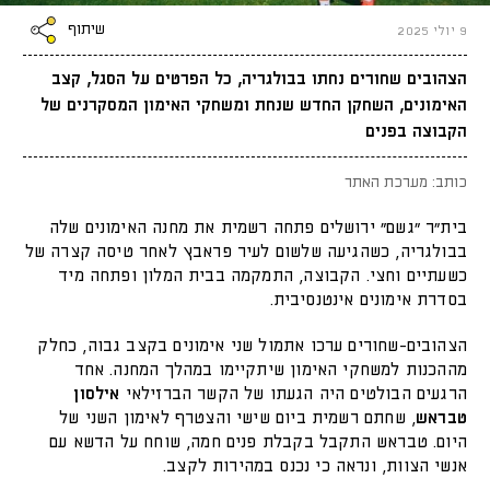
שיתוף
9 יולי 2025
הצהובים שחורים נחתו בבולגריה, כל הפרטים על הסגל, קצב
האימונים, השחקן החדש שנחת ומשחקי האימון המסקרנים של
הקבוצה בפנים
כותב: מערכת האתר
בית״ר ״גשם״ ירושלים פתחה רשמית את מחנה האימונים שלה
בבולגריה, כשהגיעה שלשום לעיר פראבץ לאחר טיסה קצרה של
כשעתיים וחצי. הקבוצה, התמקמה בבית המלון ופתחה מיד
בסדרת אימונים אינטנסיבית.
הצהובים-שחורים ערכו אתמול שני אימונים בקצב גבוה, כחלק
מההכנות למשחקי האימון שיתקיימו במהלך המחנה. אחד
הרגעים הבולטים היה הגעתו של הקשר הברזילאי
אילסון
טבראש
, שחתם רשמית ביום שישי והצטרף לאימון השני של
היום. טבראש התקבל בקבלת פנים חמה, שוחח על הדשא עם
אנשי הצוות, ונראה כי נכנס במהירות לקצב.